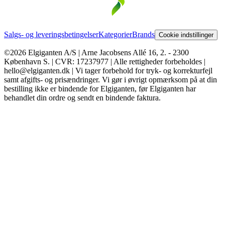
Salgs- og leveringsbetingelser
Kategorier
Brands
Cookie indstillinger
©2026 Elgiganten A/S | Arne Jacobsens Allé 16, 2. - 2300
København S. | CVR: 17237977 | Alle rettigheder forbeholdes |
hello@elgiganten.dk | Vi tager forbehold for tryk- og korrekturfejl
samt afgifts- og prisændringer. Vi gør i øvrigt opmærksom på at din
bestilling ikke er bindende for Elgiganten, før Elgiganten har
behandlet din ordre og sendt en bindende faktura.