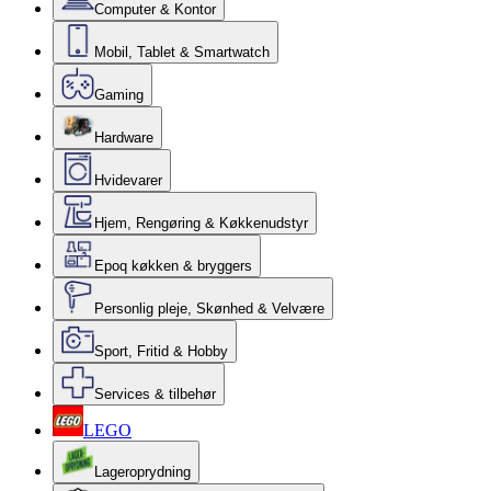
Computer & Kontor
Mobil, Tablet & Smartwatch
Gaming
Hardware
Hvidevarer
Hjem, Rengøring & Køkkenudstyr
Epoq køkken & bryggers
Personlig pleje, Skønhed & Velvære
Sport, Fritid & Hobby
Services & tilbehør
LEGO
Lageroprydning