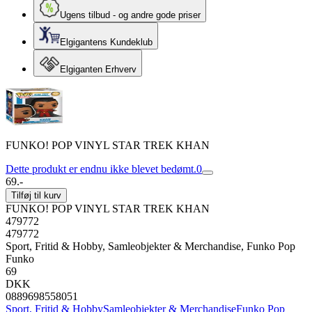
Ugens tilbud - og andre gode priser
Elgigantens Kundeklub
Elgiganten Erhverv
FUNKO! POP VINYL STAR TREK KHAN
Dette produkt er endnu ikke blevet bedømt.
0
69.-
Tilføj til kurv
FUNKO! POP VINYL STAR TREK KHAN
479772
479772
Sport, Fritid & Hobby, Samleobjekter & Merchandise, Funko Pop
Funko
69
DKK
0889698558051
Sport, Fritid & Hobby
Samleobjekter & Merchandise
Funko Pop