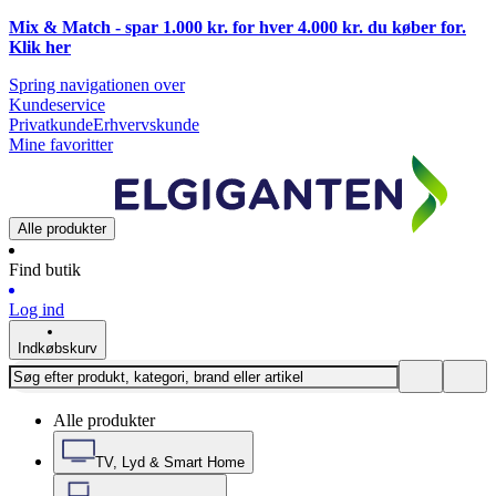
Mix & Match - spar 1.000 kr. for hver 4.000 kr. du køber for.
Klik
her
Spring navigationen over
Kundeservice
Privatkunde
Erhvervskunde
Mine favoritter
Alle produkter
Find butik
Log ind
Indkøbskurv
Alle produkter
TV, Lyd & Smart Home