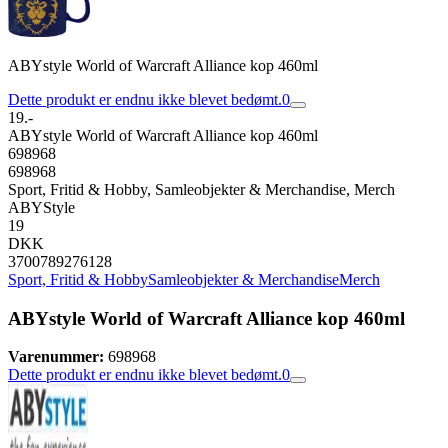
ABYstyle World of Warcraft Alliance kop 460ml
Dette produkt er endnu ikke blevet bedømt.
0
19.-
ABYstyle World of Warcraft Alliance kop 460ml
698968
698968
Sport, Fritid & Hobby, Samleobjekter & Merchandise, Merch
ABYStyle
19
DKK
3700789276128
Sport, Fritid & Hobby
Samleobjekter & Merchandise
Merch
ABYstyle World of Warcraft Alliance kop 460ml
Varenummer:
698968
Dette produkt er endnu ikke blevet bedømt.
0