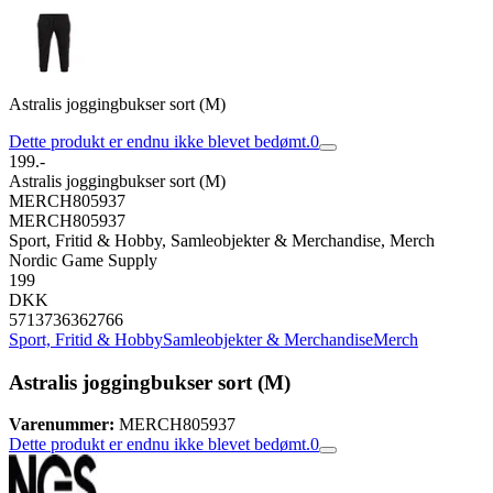
Astralis joggingbukser sort (M)
Dette produkt er endnu ikke blevet bedømt.
0
199.-
Astralis joggingbukser sort (M)
MERCH805937
MERCH805937
Sport, Fritid & Hobby, Samleobjekter & Merchandise, Merch
Nordic Game Supply
199
DKK
5713736362766
Sport, Fritid & Hobby
Samleobjekter & Merchandise
Merch
Astralis joggingbukser sort (M)
Varenummer:
MERCH805937
Dette produkt er endnu ikke blevet bedømt.
0