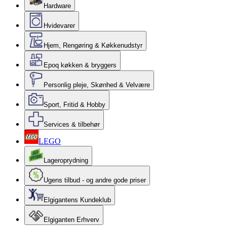
Hardware
Hvidevarer
Hjem, Rengøring & Køkkenudstyr
Epoq køkken & bryggers
Personlig pleje, Skønhed & Velvære
Sport, Fritid & Hobby
Services & tilbehør
LEGO
Lageroprydning
Ugens tilbud - og andre gode priser
Elgigantens Kundeklub
Elgiganten Erhverv