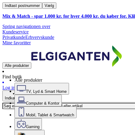
Indtast postnummer
Vælg
Mix & Match - spar 1.000 kr. for hver 4.000 kr. du køber for. Kl
Spring navigationen over
Kundeservice
Privatkunde
Erhvervskunde
Mine favoritter
Alle produkter
Find butik
Alle produkter
Log ind
TV, Lyd & Smart Home
Indkøbskurv
Computer & Kontor
Mobil, Tablet & Smartwatch
Gaming