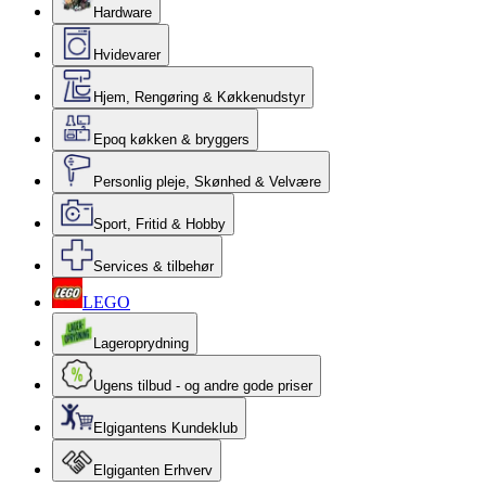
Hardware
Hvidevarer
Hjem, Rengøring & Køkkenudstyr
Epoq køkken & bryggers
Personlig pleje, Skønhed & Velvære
Sport, Fritid & Hobby
Services & tilbehør
LEGO
Lageroprydning
Ugens tilbud - og andre gode priser
Elgigantens Kundeklub
Elgiganten Erhverv