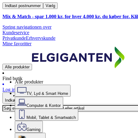
Indtast postnummer
Vælg
Mix & Match - spar 1.000 kr. for hver 4.000 kr. du køber for. Kl
Spring navigationen over
Kundeservice
Privatkunde
Erhvervskunde
Mine favoritter
Alle produkter
Find butik
Alle produkter
Log ind
TV, Lyd & Smart Home
Indkøbskurv
Computer & Kontor
Mobil, Tablet & Smartwatch
Gaming