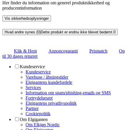
Her finder du information om generel produktsikkerhed og
producentinformation
Vis sikkerhedsoplysninger
Hvad andre synes (0)
Dette produkt er endnu ikke blevet bedømt.
0
Klik & Hent
Annoncegaranti
Prismatch
Op
til 30 dages returret
Kundeservice
Kundeservice
Varehuse / åbningstider
Elgigantens kundefordele
Services
Information om spam/phishing-emails og SMS
Fortrydelsesret
Elgigantens privatlivspolitik
Partner
Cookiepolitik
Om Elgiganten
Om Elkjøp Nordic
Om Elgiganten