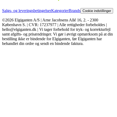
Salgs- og leveringsbetingelser
Kategorier
Brands
Cookie indstillinger
©2026 Elgiganten A/S | Arne Jacobsens Allé 16, 2. - 2300
København S. | CVR: 17237977 | Alle rettigheder forbeholdes |
hello@elgiganten.dk | Vi tager forbehold for tryk- og korrekturfejl
samt afgifts- og prisændringer. Vi gør i øvrigt opmærksom på at din
bestilling ikke er bindende for Elgiganten, før Elgiganten har
behandlet din ordre og sendt en bindende faktura.