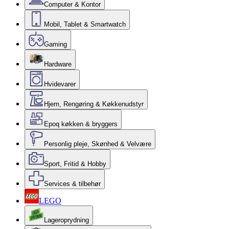
Computer & Kontor
Mobil, Tablet & Smartwatch
Gaming
Hardware
Hvidevarer
Hjem, Rengøring & Køkkenudstyr
Epoq køkken & bryggers
Personlig pleje, Skønhed & Velvære
Sport, Fritid & Hobby
Services & tilbehør
LEGO
Lageroprydning