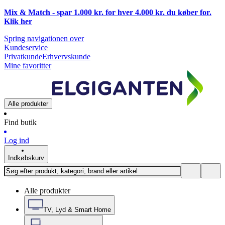
Mix & Match - spar 1.000 kr. for hver 4.000 kr. du køber for.
Klik
her
Spring navigationen over
Kundeservice
Privatkunde
Erhvervskunde
Mine favoritter
Alle produkter
Find butik
Log ind
Indkøbskurv
Alle produkter
TV, Lyd & Smart Home