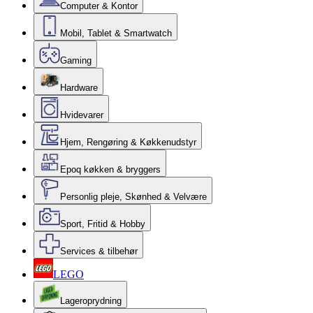
Computer & Kontor
Mobil, Tablet & Smartwatch
Gaming
Hardware
Hvidevarer
Hjem, Rengøring & Køkkenudstyr
Epoq køkken & bryggers
Personlig pleje, Skønhed & Velvære
Sport, Fritid & Hobby
Services & tilbehør
LEGO
Lageroprydning