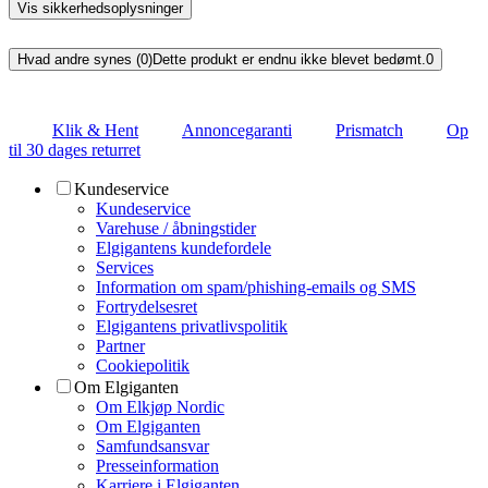
Vis sikkerhedsoplysninger
Hvad andre synes (0)
Dette produkt er endnu ikke blevet bedømt.
0
Klik & Hent
Annoncegaranti
Prismatch
Op
til 30 dages returret
Kundeservice
Kundeservice
Varehuse / åbningstider
Elgigantens kundefordele
Services
Information om spam/phishing-emails og SMS
Fortrydelsesret
Elgigantens privatlivspolitik
Partner
Cookiepolitik
Om Elgiganten
Om Elkjøp Nordic
Om Elgiganten
Samfundsansvar
Presseinformation
Karriere i Elgiganten