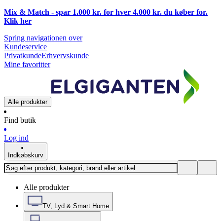
Mix & Match - spar 1.000 kr. for hver 4.000 kr. du køber for.
Klik
her
Spring navigationen over
Kundeservice
Privatkunde
Erhvervskunde
Mine favoritter
Alle produkter
Find butik
Log ind
Indkøbskurv
Alle produkter
TV, Lyd & Smart Home