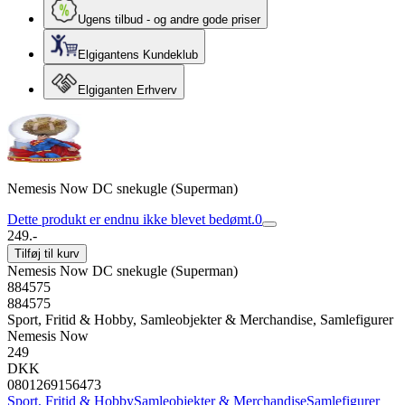
Ugens tilbud - og andre gode priser
Elgigantens Kundeklub
Elgiganten Erhverv
Nemesis Now DC snekugle (Superman)
Dette produkt er endnu ikke blevet bedømt.
0
249.-
Tilføj til kurv
Nemesis Now DC snekugle (Superman)
884575
884575
Sport, Fritid & Hobby, Samleobjekter & Merchandise, Samlefigurer
Nemesis Now
249
DKK
0801269156473
Sport, Fritid & Hobby
Samleobjekter & Merchandise
Samlefigurer