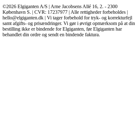
©2026 Elgiganten A/S | Arne Jacobsens Allé 16, 2. - 2300
København S. | CVR: 17237977 | Alle rettigheder forbeholdes |
hello@elgiganten.dk | Vi tager forbehold for tryk- og korrekturfejl
samt afgifts- og prisændringer. Vi gør i øvrigt opmærksom på at din
bestilling ikke er bindende for Elgiganten, før Elgiganten har
behandlet din ordre og sendt en bindende faktura.