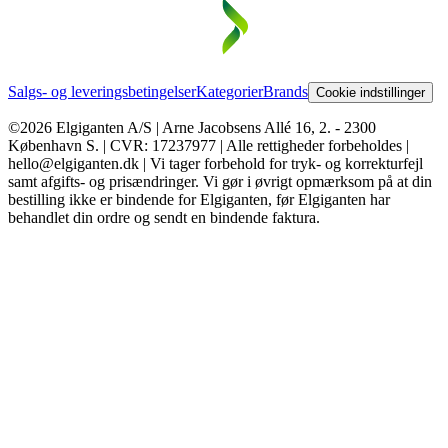
Salgs- og leveringsbetingelser
Kategorier
Brands
Cookie indstillinger
©2026 Elgiganten A/S | Arne Jacobsens Allé 16, 2. - 2300
København S. | CVR: 17237977 | Alle rettigheder forbeholdes |
hello@elgiganten.dk | Vi tager forbehold for tryk- og korrekturfejl
samt afgifts- og prisændringer. Vi gør i øvrigt opmærksom på at din
bestilling ikke er bindende for Elgiganten, før Elgiganten har
behandlet din ordre og sendt en bindende faktura.