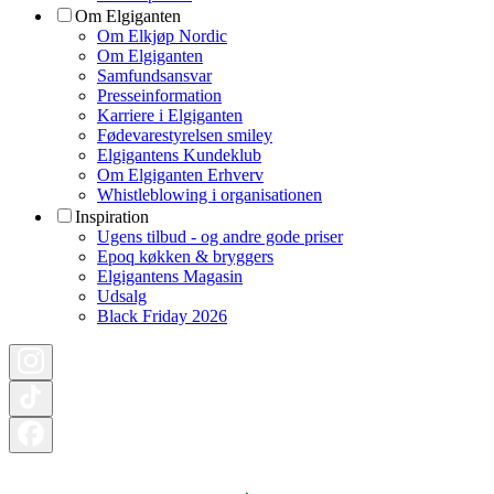
Om Elgiganten
Om Elkjøp Nordic
Om Elgiganten
Samfundsansvar
Presseinformation
Karriere i Elgiganten
Fødevarestyrelsen smiley
Elgigantens Kundeklub
Om Elgiganten Erhverv
Whistleblowing i organisationen
Inspiration
Ugens tilbud - og andre gode priser
Epoq køkken & bryggers
Elgigantens Magasin
Udsalg
Black Friday 2026