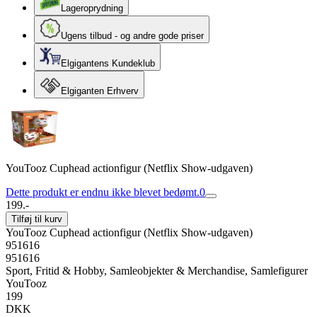
Lageroprydning
Ugens tilbud - og andre gode priser
Elgigantens Kundeklub
Elgiganten Erhverv
YouTooz Cuphead actionfigur (Netflix Show-udgaven)
Dette produkt er endnu ikke blevet bedømt.
0
199.-
Tilføj til kurv
YouTooz Cuphead actionfigur (Netflix Show-udgaven)
951616
951616
Sport, Fritid & Hobby, Samleobjekter & Merchandise, Samlefigurer
YouTooz
199
DKK