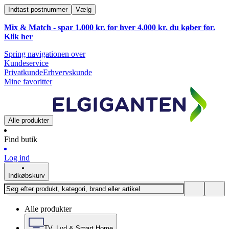
Indtast postnummer
Vælg
Mix & Match - spar 1.000 kr. for hver 4.000 kr. du køber for.
Klik
her
Spring navigationen over
Kundeservice
Privatkunde
Erhvervskunde
Mine favoritter
Alle produkter
Find butik
Log ind
Indkøbskurv
Alle produkter
TV, Lyd & Smart Home