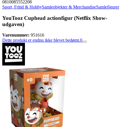
0810085552208
Sport, Fritid & Hobby
Samleobjekter & Merchandise
Samlefigurer
YouTooz Cuphead actionfigur (Netflix Show-
udgaven)
Varenummer:
951616
Dette produkt er endnu ikke blevet bedømt.
0