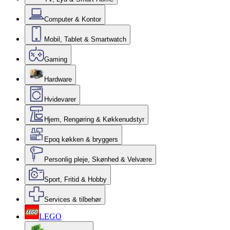
Computer & Kontor
Mobil, Tablet & Smartwatch
Gaming
Hardware
Hvidevarer
Hjem, Rengøring & Køkkenudstyr
Epoq køkken & bryggers
Personlig pleje, Skønhed & Velvære
Sport, Fritid & Hobby
Services & tilbehør
LEGO