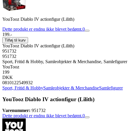
YouTooz Diablo IV actionfigur (Lilith)
Dette produkt er endnu ikke blevet bedømt.
0
199.-
Tilføj til kurv
YouTooz Diablo IV actionfigur (Lilith)
951732
951732
Sport, Fritid & Hobby, Samleobjekter & Merchandise, Samlefigurer
YouTooz
199
DKK
0810122549932
Sport, Fritid & Hobby
Samleobjekter & Merchandise
Samlefigurer
YouTooz Diablo IV actionfigur (Lilith)
Varenummer:
951732
Dette produkt er endnu ikke blevet bedømt.
0