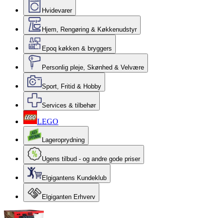
Hvidevarer
Hjem, Rengøring & Køkkenudstyr
Epoq køkken & bryggers
Personlig pleje, Skønhed & Velvære
Sport, Fritid & Hobby
Services & tilbehør
LEGO
Lageroprydning
Ugens tilbud - og andre gode priser
Elgigantens Kundeklub
Elgiganten Erhverv