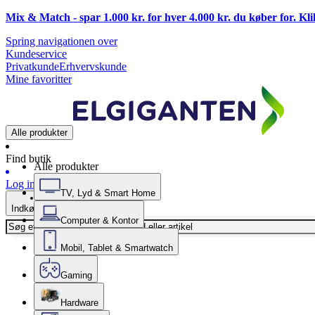
Mix & Match - spar 1.000 kr. for hver 4.000 kr. du køber for. Kl
Spring navigationen over
Kundeservice
Privatkunde
Erhvervskunde
Mine favoritter
Alle produkter
Find butik
Alle produkter
Log ind
TV, Lyd & Smart Home
Indkøbskurv
Computer & Kontor
Mobil, Tablet & Smartwatch
Gaming
Hardware