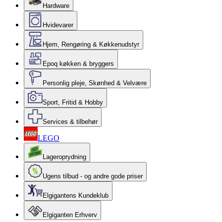
Hardware
Hvidevarer
Hjem, Rengøring & Køkkenudstyr
Epoq køkken & bryggers
Personlig pleje, Skønhed & Velvære
Sport, Fritid & Hobby
Services & tilbehør
LEGO
Lageroprydning
Ugens tilbud - og andre gode priser
Elgigantens Kundeklub
Elgiganten Erhverv