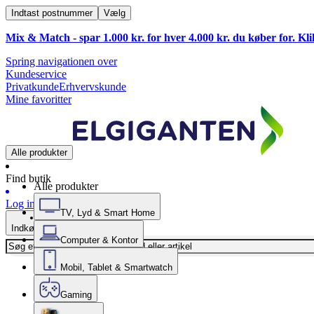
Indtast postnummer
Vælg
Mix & Match - spar 1.000 kr. for hver 4.000 kr. du køber for. Kl
Spring navigationen over
Kundeservice
Privatkunde
Erhvervskunde
Mine favoritter
Alle produkter
Find butik
Alle produkter
Log ind
TV, Lyd & Smart Home
Indkøbskurv
Computer & Kontor
Mobil, Tablet & Smartwatch
Gaming