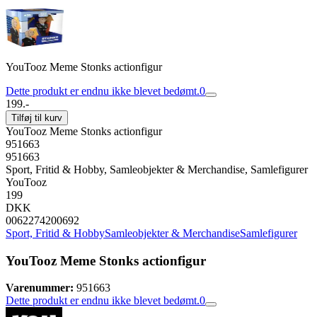
YouTooz Meme Stonks actionfigur
Dette produkt er endnu ikke blevet bedømt.
0
199.-
Tilføj til kurv
YouTooz Meme Stonks actionfigur
951663
951663
Sport, Fritid & Hobby, Samleobjekter & Merchandise, Samlefigurer
YouTooz
199
DKK
0062274200692
Sport, Fritid & Hobby
Samleobjekter & Merchandise
Samlefigurer
YouTooz Meme Stonks actionfigur
Varenummer:
951663
Dette produkt er endnu ikke blevet bedømt.
0