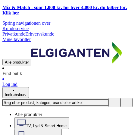
Mix & Match - spar 1.000 kr. for hver 4.000 kr. du køber for.
Klik
her
Spring navigationen over
Kundeservice
Privatkunde
Erhvervskunde
Mine favoritter
Alle produkter
Find butik
Log ind
Indkøbskurv
Alle produkter
TV, Lyd & Smart Home