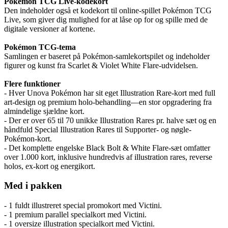
Pokémon TCG Live-kodekort
Den indeholder også et kodekort til online-spillet Pokémon TCG
Live, som giver dig mulighed for at låse op for og spille med de
digitale versioner af kortene.
Pokémon TCG-tema
Samlingen er baseret på Pokémon-samlekortspilet og indeholder
figurer og kunst fra Scarlet & Violet White Flare-udvidelsen.
Flere funktioner
- Hver Unova Pokémon har sit eget Illustration Rare-kort med full
art-design og premium holo-behandling—en stor opgradering fra
almindelige sjældne kort.
- Der er over 65 til 70 unikke Illustration Rares pr. halve sæt og en
håndfuld Special Illustration Rares til Supporter- og nøgle-
Pokémon-kort.
- Det komplette engelske Black Bolt & White Flare-sæt omfatter
over 1.000 kort, inklusive hundredvis af illustration rares, reverse
holos, ex-kort og energikort.
Med i pakken
- 1 fuldt illustreret special promokort med Victini.
- 1 premium parallel specialkort med Victini.
- 1 oversize illustration specialkort med Victini.