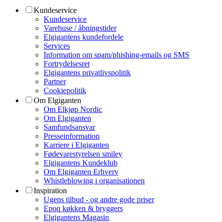
Kundeservice
Kundeservice
Varehuse / åbningstider
Elgigantens kundefordele
Services
Information om spam/phishing-emails og SMS
Fortrydelsesret
Elgigantens privatlivspolitik
Partner
Cookiepolitik
Om Elgiganten
Om Elkjøp Nordic
Om Elgiganten
Samfundsansvar
Presseinformation
Karriere i Elgiganten
Fødevarestyrelsen smiley
Elgigantens Kundeklub
Om Elgiganten Erhverv
Whistleblowing i organisationen
Inspiration
Ugens tilbud - og andre gode priser
Epoq køkken & bryggers
Elgigantens Magasin