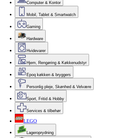
Computer & Kontor
Mobil, Tablet & Smartwatch
Gaming
Hardware
Hvidevarer
Hjem, Rengøring & Køkkenudstyr
Epoq køkken & bryggers
Personlig pleje, Skønhed & Velvære
Sport, Fritid & Hobby
Services & tilbehør
LEGO
Lageroprydning