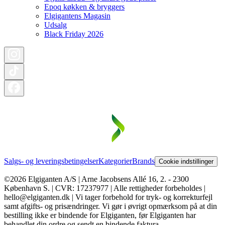
Epoq køkken & bryggers
Elgigantens Magasin
Udsalg
Black Friday 2026
Salgs- og leveringsbetingelser
Kategorier
Brands
Cookie indstillinger
©2026 Elgiganten A/S | Arne Jacobsens Allé 16, 2. - 2300
København S. | CVR: 17237977 | Alle rettigheder forbeholdes |
hello@elgiganten.dk | Vi tager forbehold for tryk- og korrekturfejl
samt afgifts- og prisændringer. Vi gør i øvrigt opmærksom på at din
bestilling ikke er bindende for Elgiganten, før Elgiganten har
behandlet din ordre og sendt en bindende faktura.