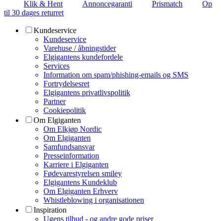
Klik & Hent
Annoncegaranti
Prismatch
Op
til 30 dages returret
Kundeservice
Kundeservice
Varehuse / åbningstider
Elgigantens kundefordele
Services
Information om spam/phishing-emails og SMS
Fortrydelsesret
Elgigantens privatlivspolitik
Partner
Cookiepolitik
Om Elgiganten
Om Elkjøp Nordic
Om Elgiganten
Samfundsansvar
Presseinformation
Karriere i Elgiganten
Fødevarestyrelsen smiley
Elgigantens Kundeklub
Om Elgiganten Erhverv
Whistleblowing i organisationen
Inspiration
Ugens tilbud - og andre gode priser