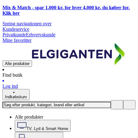
Mix & Match - spar 1.000 kr. for hver 4.000 kr. du køber for.
Klik
her
Spring navigationen over
Kundeservice
Privatkunde
Erhvervskunde
Mine favoritter
Alle produkter
Find butik
Log ind
Indkøbskurv
Alle produkter
TV, Lyd & Smart Home