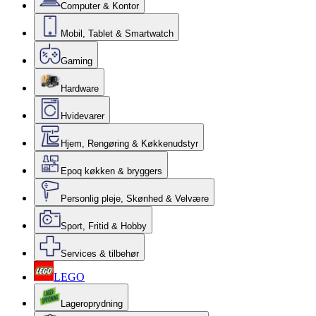
Computer & Kontor
Mobil, Tablet & Smartwatch
Gaming
Hardware
Hvidevarer
Hjem, Rengøring & Køkkenudstyr
Epoq køkken & bryggers
Personlig pleje, Skønhed & Velvære
Sport, Fritid & Hobby
Services & tilbehør
LEGO
Lageroprydning