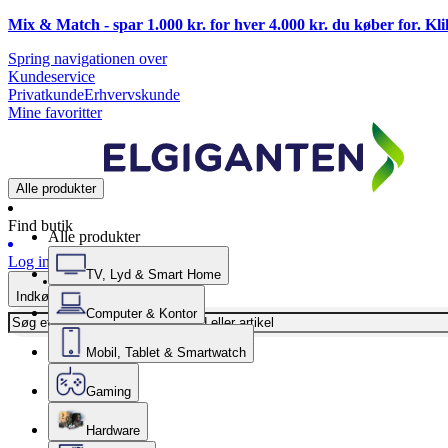
Mix & Match - spar 1.000 kr. for hver 4.000 kr. du køber for. Kl
Spring navigationen over
Kundeservice
Privatkunde
Erhvervskunde
Mine favoritter
Alle produkter
Find butik
Alle produkter
Log ind
TV, Lyd & Smart Home
Indkøbskurv
Computer & Kontor
Mobil, Tablet & Smartwatch
Gaming
Hardware