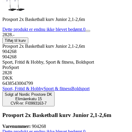
Prosport 2x Basketball kurv Junior 2,1-2,6m
Dette produkt er endnu ikke blevet bedømt.
0
2828.-
Tilføj til kurv
Prosport 2x Basketball kurv Junior 2,1-2,6m
904268
904268
Sport, Fritid & Hobby, Sport & fitness, Boldsport
ProSport
2828
DKK
6438543004799
Sport, Fritid & Hobby
Sport & fitness
Boldsport
Solgt af
Nordic Prostore DK
Elimäenkatu 15
CVR-nr: FI0993163-7
Prosport 2x Basketball kurv Junior 2,1-2,6m
Varenummer:
904268
Dette produkt er endnu ikke blevet bedømt.
0