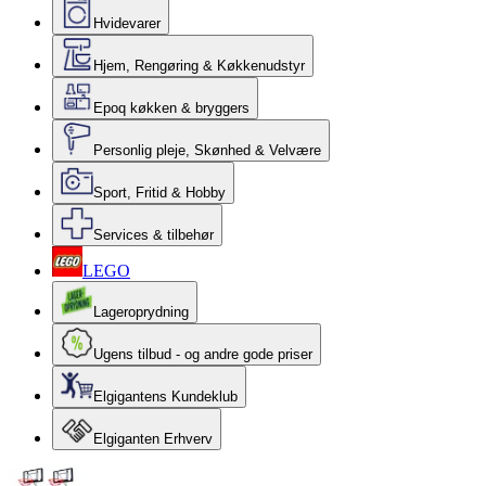
Hvidevarer
Hjem, Rengøring & Køkkenudstyr
Epoq køkken & bryggers
Personlig pleje, Skønhed & Velvære
Sport, Fritid & Hobby
Services & tilbehør
LEGO
Lageroprydning
Ugens tilbud - og andre gode priser
Elgigantens Kundeklub
Elgiganten Erhverv