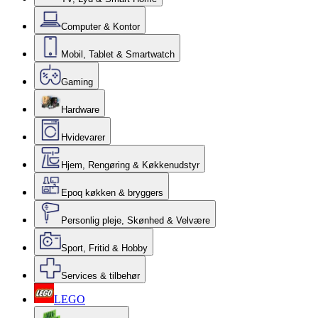
Computer & Kontor
Mobil, Tablet & Smartwatch
Gaming
Hardware
Hvidevarer
Hjem, Rengøring & Køkkenudstyr
Epoq køkken & bryggers
Personlig pleje, Skønhed & Velvære
Sport, Fritid & Hobby
Services & tilbehør
LEGO