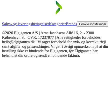
Salgs- og leveringsbetingelser
Kategorier
Brands
Cookie indstillinger
©2026 Elgiganten A/S | Arne Jacobsens Allé 16, 2. - 2300
København S. | CVR: 17237977 | Alle rettigheder forbeholdes |
hello@elgiganten.dk | Vi tager forbehold for tryk- og korrekturfejl
samt afgifts- og prisændringer. Vi gør i øvrigt opmærksom på at din
bestilling ikke er bindende for Elgiganten, før Elgiganten har
behandlet din ordre og sendt en bindende faktura.