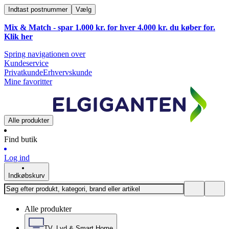
Indtast postnummer
Vælg
Mix & Match - spar 1.000 kr. for hver 4.000 kr. du køber for.
Klik
her
Spring navigationen over
Kundeservice
Privatkunde
Erhvervskunde
Mine favoritter
Alle produkter
Find butik
Log ind
Indkøbskurv
Alle produkter
TV, Lyd & Smart Home