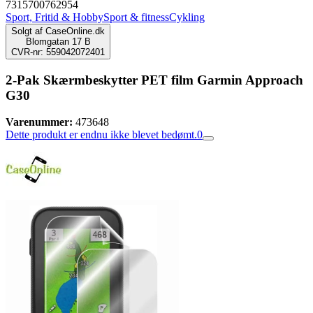
7315700762954
Sport, Fritid & Hobby
Sport & fitness
Cykling
Solgt af
CaseOnline.dk
Blomgatan 17 B
CVR-nr: 559042072401
2-Pak Skærmbeskytter PET film Garmin Approach
G30
Varenummer:
473648
Dette produkt er endnu ikke blevet bedømt.
0