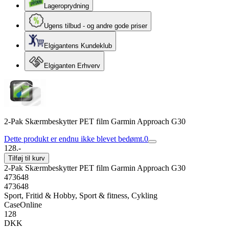
Lageroprydning
Ugens tilbud - og andre gode priser
Elgigantens Kundeklub
Elgiganten Erhverv
2-Pak Skærmbeskytter PET film Garmin Approach G30
Dette produkt er endnu ikke blevet bedømt.
0
128.-
Tilføj til kurv
2-Pak Skærmbeskytter PET film Garmin Approach G30
473648
473648
Sport, Fritid & Hobby, Sport & fitness, Cykling
CaseOnline
128
DKK