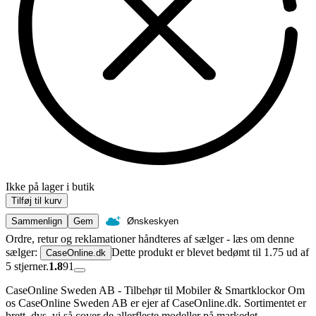
Ikke på lager i butik
Tilføj til kurv
Sammenlign
Gem
Ønskeskyen
Ordre, retur og reklamationer håndteres af sælger - læs om denne
sælger:
Dette produkt er blevet bedømt til 1.75 ud af
CaseOnline.dk
5 stjerner.
1.8
91
CaseOnline Sweden AB - Tilbehør til Mobiler & Smartklockor Om
os CaseOnline Sweden AB er ejer af CaseOnline.dk. Sortimentet er
brett, dvs. vi så cover de allerfleste modeller på markedet.