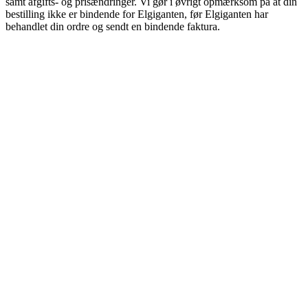
samt afgifts- og prisændringer. Vi gør i øvrigt opmærksom på at din
bestilling ikke er bindende for Elgiganten, før Elgiganten har
behandlet din ordre og sendt en bindende faktura.