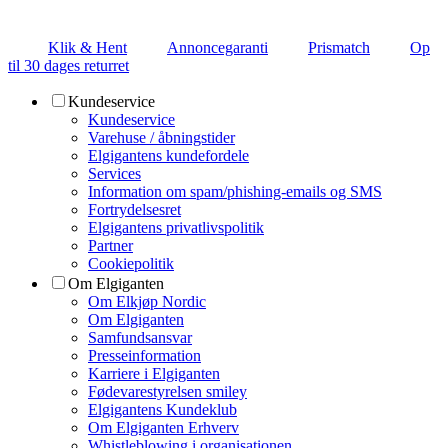
Klik & Hent
Annoncegaranti
Prismatch
Op
til 30 dages returret
Kundeservice
Kundeservice
Varehuse / åbningstider
Elgigantens kundefordele
Services
Information om spam/phishing-emails og SMS
Fortrydelsesret
Elgigantens privatlivspolitik
Partner
Cookiepolitik
Om Elgiganten
Om Elkjøp Nordic
Om Elgiganten
Samfundsansvar
Presseinformation
Karriere i Elgiganten
Fødevarestyrelsen smiley
Elgigantens Kundeklub
Om Elgiganten Erhverv
Whistleblowing i organisationen