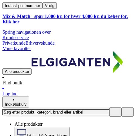
Indtast postnummer
Vælg
Mix & Match - spar 1.000 kr. for hver 4.000 kr. du køber for.
Klik
her
Spring navigationen over
Kundeservice
Privatkunde
Erhvervskunde
Mine favoritter
Alle produkter
Find butik
Log ind
Indkøbskurv
Alle produkter
TV, Lyd & Smart Home