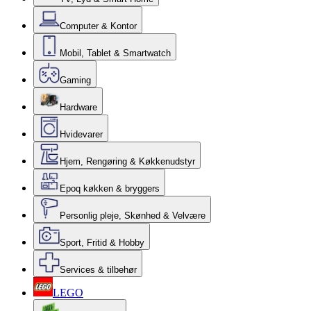
Computer & Kontor
Mobil, Tablet & Smartwatch
Gaming
Hardware
Hvidevarer
Hjem, Rengøring & Køkkenudstyr
Epoq køkken & bryggers
Personlig pleje, Skønhed & Velvære
Sport, Fritid & Hobby
Services & tilbehør
LEGO