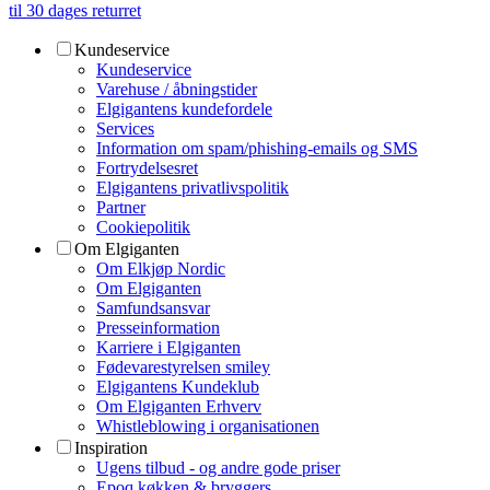
til 30 dages returret
Kundeservice
Kundeservice
Varehuse / åbningstider
Elgigantens kundefordele
Services
Information om spam/phishing-emails og SMS
Fortrydelsesret
Elgigantens privatlivspolitik
Partner
Cookiepolitik
Om Elgiganten
Om Elkjøp Nordic
Om Elgiganten
Samfundsansvar
Presseinformation
Karriere i Elgiganten
Fødevarestyrelsen smiley
Elgigantens Kundeklub
Om Elgiganten Erhverv
Whistleblowing i organisationen
Inspiration
Ugens tilbud - og andre gode priser
Epoq køkken & bryggers