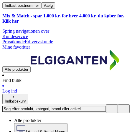
Indtast postnummer
Vælg
Mix & Match - spar 1.000 kr. for hver 4.000 kr. du køber for.
Klik
her
Spring navigationen over
Kundeservice
Privatkunde
Erhvervskunde
Mine favoritter
Alle produkter
Find butik
Log ind
Indkøbskurv
Alle produkter
TV, Lyd & Smart Home