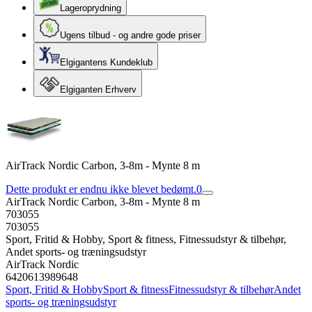
Lageroprydning
Ugens tilbud - og andre gode priser
Elgigantens Kundeklub
Elgiganten Erhverv
AirTrack Nordic Carbon, 3-8m - Mynte 8 m
Dette produkt er endnu ikke blevet bedømt.
0
AirTrack Nordic Carbon, 3-8m - Mynte 8 m
703055
703055
Sport, Fritid & Hobby, Sport & fitness, Fitnessudstyr & tilbehør,
Andet sports- og træningsudstyr
AirTrack Nordic
6420613989648
Sport, Fritid & Hobby
Sport & fitness
Fitnessudstyr & tilbehør
Andet
sports- og træningsudstyr