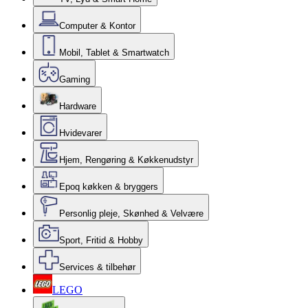
Computer & Kontor
Mobil, Tablet & Smartwatch
Gaming
Hardware
Hvidevarer
Hjem, Rengøring & Køkkenudstyr
Epoq køkken & bryggers
Personlig pleje, Skønhed & Velvære
Sport, Fritid & Hobby
Services & tilbehør
LEGO