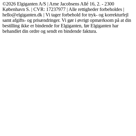
©2026 Elgiganten A/S | Arne Jacobsens Allé 16, 2. - 2300
København S. | CVR: 17237977 | Alle rettigheder forbeholdes |
hello@elgiganten.dk | Vi tager forbehold for tryk- og korrekturfejl
samt afgifts- og prisændringer. Vi gør i øvrigt opmærksom på at din
bestilling ikke er bindende for Elgiganten, før Elgiganten har
behandlet din ordre og sendt en bindende faktura.