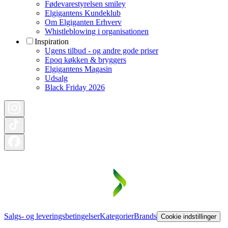
Fødevarestyrelsen smiley
Elgigantens Kundeklub
Om Elgiganten Erhverv
Whistleblowing i organisationen
Inspiration
Ugens tilbud - og andre gode priser
Epoq køkken & bryggers
Elgigantens Magasin
Udsalg
Black Friday 2026
Salgs- og leveringsbetingelser
Kategorier
Brands
Cookie indstillinger