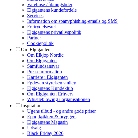
Varehuse / åbningstider
Elgigantens kundefordele
Services
Information om spam/phishing-emails og SMS
Fortrydelsesret
Elgigantens privatlivspolitik
Partner
Cookiepolitik
Om Elgiganten
Om Elkjøp Nordic
Om Elgiganten
Samfundsansvar
Presseinformation
Karriere i Elgiganten
Fødevarestyrelsen smiley
Elgigantens Kundeklub
Om Elgiganten Erhverv
Whistleblowing i organisationen
Inspiration
Ugens tilbud - og andre gode priser
Epoq køkken & bryggers
Elgigantens Magasin
Udsalg
Black Friday 2026