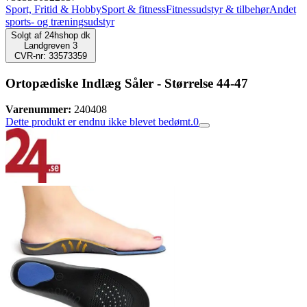
Sport, Fritid & Hobby
Sport & fitness
Fitnessudstyr & tilbehør
Andet
sports- og træningsudstyr
Solgt af
24hshop dk
Landgreven 3
CVR-nr: 33573359
Ortopædiske Indlæg Såler - Størrelse 44-47
Varenummer:
240408
Dette produkt er endnu ikke blevet bedømt.
0