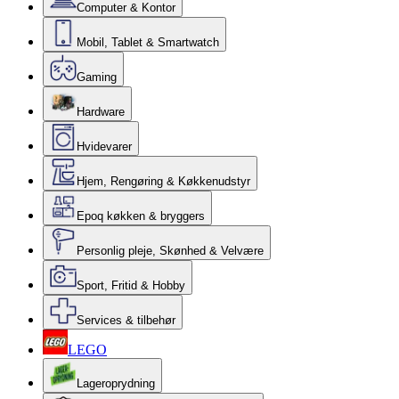
Computer & Kontor
Mobil, Tablet & Smartwatch
Gaming
Hardware
Hvidevarer
Hjem, Rengøring & Køkkenudstyr
Epoq køkken & bryggers
Personlig pleje, Skønhed & Velvære
Sport, Fritid & Hobby
Services & tilbehør
LEGO
Lageroprydning