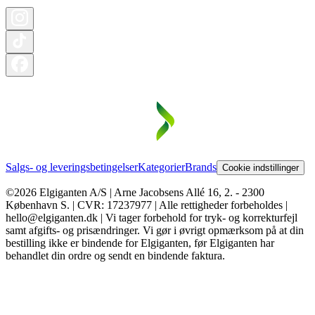
Salgs- og leveringsbetingelser
Kategorier
Brands
Cookie indstillinger
©2026 Elgiganten A/S | Arne Jacobsens Allé 16, 2. - 2300
København S. | CVR: 17237977 | Alle rettigheder forbeholdes |
hello@elgiganten.dk | Vi tager forbehold for tryk- og korrekturfejl
samt afgifts- og prisændringer. Vi gør i øvrigt opmærksom på at din
bestilling ikke er bindende for Elgiganten, før Elgiganten har
behandlet din ordre og sendt en bindende faktura.