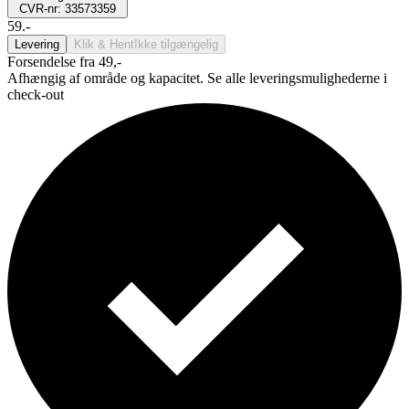
CVR-nr: 33573359
59.-
Levering
Klik & Hent
Ikke tilgængelig
Forsendelse fra 49,-
Afhængig af område og kapacitet. Se alle leveringsmulighederne i
check-out