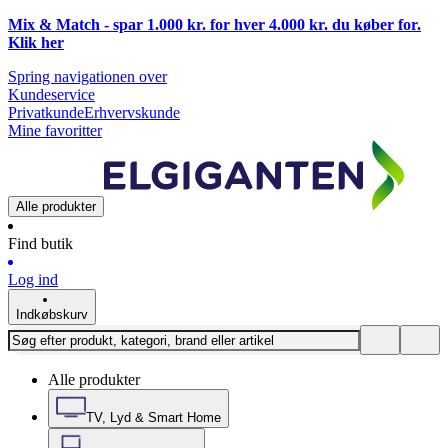
Mix & Match - spar 1.000 kr. for hver 4.000 kr. du køber for.
Klik
her
Spring navigationen over
Kundeservice
Privatkunde
Erhvervskunde
Mine favoritter
Alle produkter
Find butik
Log ind
Indkøbskurv
Alle produkter
TV, Lyd & Smart Home