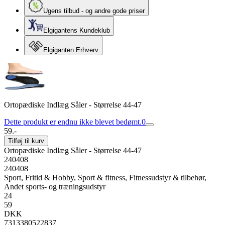
Ugens tilbud - og andre gode priser
Elgigantens Kundeklub
Elgiganten Erhverv
Ortopædiske Indlæg Såler - Størrelse 44-47
Dette produkt er endnu ikke blevet bedømt.
0
59.-
Tilføj til kurv
Ortopædiske Indlæg Såler - Størrelse 44-47
240408
240408
Sport, Fritid & Hobby, Sport & fitness, Fitnessudstyr & tilbehør,
Andet sports- og træningsudstyr
24
59
DKK
7313380522837