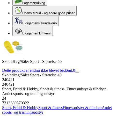
Lageroprydning
Ugens tilbud - og andre gode priser
Elgigantens Kundeklub
Elgiganten Erhverv
Skoindlæg/Såler Sport - Størrelse 40
Dette produkt er endnu ikke blevet bedømt.
0
Skoindlæg/Såler Sport - Størrelse 40
240421
240421
Sport, Fritid & Hobby, Sport & fitness, Fitnessudstyr & tilbehør,
Andet sports- og træningsudstyr
24
7313380370322
Sport, Fritid & Hobby
Sport & fitness
Fitnessudstyr & tilbehør
Andet
sports- og træningsudstyr