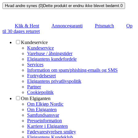
Hvad andre synes (0)
Dette produkt er endnu ikke blevet bedømt.
0
Klik & Hent
Annoncegaranti
Prismatch
Op
til 30 dages returret
Kundeservice
Kundeservice
Varehuse / åbningstider
Elgigantens kundefordele
Services
Information om spam/phishing-emails og SMS
Fortrydelsesret
Elgigantens privatlivspolitik
Partner
Cookiepolitik
Om Elgiganten
Om Elkjøp Nordic
Om Elgiganten
Samfundsansvar
Presseinformation
Karriere i Elgiganten
Fødevarestyrelsen smiley
Elgigantens Kundeklub