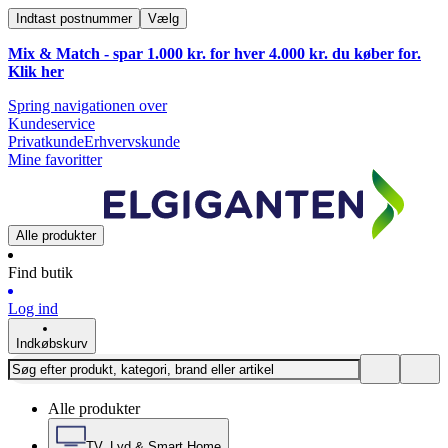
Indtast postnummer
Vælg
Mix & Match - spar 1.000 kr. for hver 4.000 kr. du køber for.
Klik
her
Spring navigationen over
Kundeservice
Privatkunde
Erhvervskunde
Mine favoritter
Alle produkter
Find butik
Log ind
Indkøbskurv
Alle produkter
TV, Lyd & Smart Home