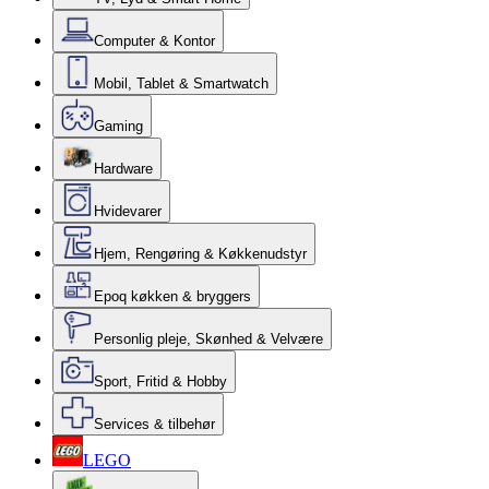
Computer & Kontor
Mobil, Tablet & Smartwatch
Gaming
Hardware
Hvidevarer
Hjem, Rengøring & Køkkenudstyr
Epoq køkken & bryggers
Personlig pleje, Skønhed & Velvære
Sport, Fritid & Hobby
Services & tilbehør
LEGO