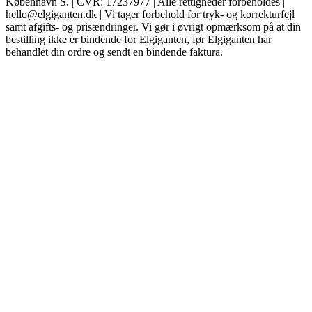
København S. | CVR: 17237977 | Alle rettigheder forbeholdes |
hello@elgiganten.dk | Vi tager forbehold for tryk- og korrekturfejl
samt afgifts- og prisændringer. Vi gør i øvrigt opmærksom på at din
bestilling ikke er bindende for Elgiganten, før Elgiganten har
behandlet din ordre og sendt en bindende faktura.