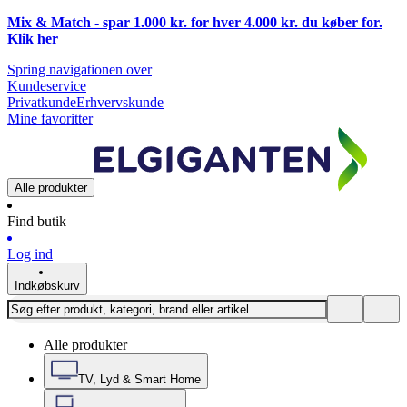
Mix & Match - spar 1.000 kr. for hver 4.000 kr. du køber for.
Klik
her
Spring navigationen over
Kundeservice
Privatkunde
Erhvervskunde
Mine favoritter
Alle produkter
Find butik
Log ind
Indkøbskurv
Alle produkter
TV, Lyd & Smart Home