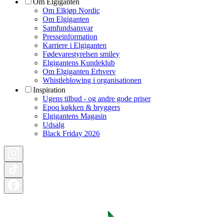
Om Elgiganten
Om Elkjøp Nordic
Om Elgiganten
Samfundsansvar
Presseinformation
Karriere i Elgiganten
Fødevarestyrelsen smiley
Elgigantens Kundeklub
Om Elgiganten Erhverv
Whistleblowing i organisationen
Inspiration
Ugens tilbud - og andre gode priser
Epoq køkken & bryggers
Elgigantens Magasin
Udsalg
Black Friday 2026