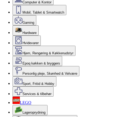
Computer & Kontor
Mobil, Tablet & Smartwatch
Gaming
Hardware
Hvidevarer
Hjem, Rengøring & Køkkenudstyr
Epoq køkken & bryggers
Personlig pleje, Skønhed & Velvære
Sport, Fritid & Hobby
Services & tilbehør
LEGO
Lageroprydning