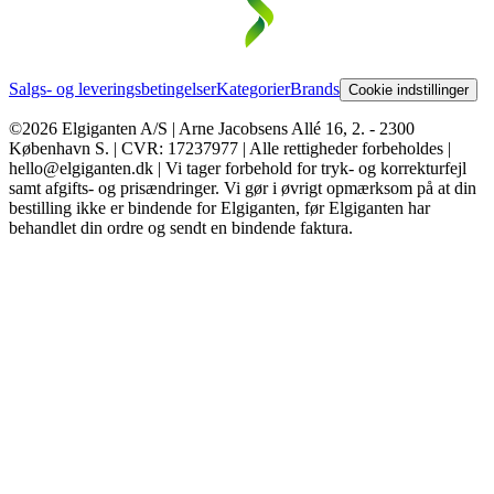
Salgs- og leveringsbetingelser
Kategorier
Brands
Cookie indstillinger
©2026 Elgiganten A/S | Arne Jacobsens Allé 16, 2. - 2300
København S. | CVR: 17237977 | Alle rettigheder forbeholdes |
hello@elgiganten.dk | Vi tager forbehold for tryk- og korrekturfejl
samt afgifts- og prisændringer. Vi gør i øvrigt opmærksom på at din
bestilling ikke er bindende for Elgiganten, før Elgiganten har
behandlet din ordre og sendt en bindende faktura.