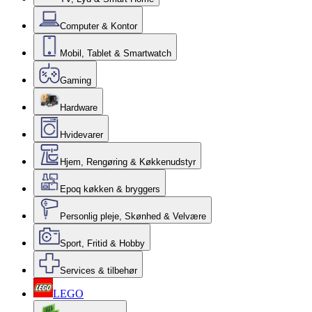
Computer & Kontor
Mobil, Tablet & Smartwatch
Gaming
Hardware
Hvidevarer
Hjem, Rengøring & Køkkenudstyr
Epoq køkken & bryggers
Personlig pleje, Skønhed & Velvære
Sport, Fritid & Hobby
Services & tilbehør
LEGO