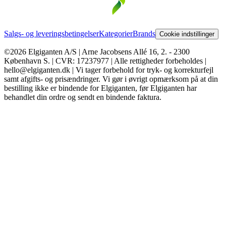
Salgs- og leveringsbetingelser
Kategorier
Brands
Cookie indstillinger
©2026 Elgiganten A/S | Arne Jacobsens Allé 16, 2. - 2300
København S. | CVR: 17237977 | Alle rettigheder forbeholdes |
hello@elgiganten.dk | Vi tager forbehold for tryk- og korrekturfejl
samt afgifts- og prisændringer. Vi gør i øvrigt opmærksom på at din
bestilling ikke er bindende for Elgiganten, før Elgiganten har
behandlet din ordre og sendt en bindende faktura.