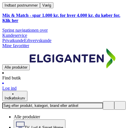
Indtast postnummer
Vælg
Mix & Match - spar 1.000 kr. for hver 4.000 kr. du køber for.
Klik
her
Spring navigationen over
Kundeservice
Privatkunde
Erhvervskunde
Mine favoritter
Alle produkter
Find butik
Log ind
Indkøbskurv
Alle produkter
TV, Lyd & Smart Home