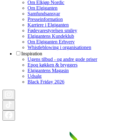
Om Elkjøp Nordic
Om Elgiganten
Samfundsansvar
Presseinformation
Karriere i Elgiganten
Fødevarestyrelsen smiley
Elgigantens Kundeklub
Om Elgiganten Erhverv
Whistleblowing i organisationen
Inspiration
Ugens tilbud - og andre gode priser
Epoq køkken & bryggers
Elgigantens Magasin
Udsalg
Black Friday 2026