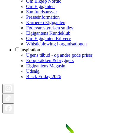
Om Elkjøp Nordic
Om Elgiganten
Samfundsansvar
Presseinformation
Karriere i Elgiganten
Fødevarestyrelsen smiley
Elgigantens Kundeklub
Om Elgiganten Erhverv
Whistleblowing i organisationen
Inspiration
Ugens tilbud - og andre gode priser
Epoq køkken & bryggers
Elgigantens Magasin
Udsalg
Black Friday 2026