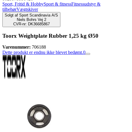
Sport, Fritid & Hobby
Sport & fitness
Fitnessudstyr &
tilbehør
Vægtskiver
Solgt af
Sport Scandinavia A/S
Niels Bohrs Vej 2
CVR-nr: DK36685867
Toorx Weightplate Rubber 1,25 kg Ø50
Varenummer:
706188
Dette produkt er endnu ikke blevet bedømt.
0