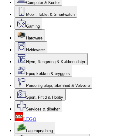
Computer & Kontor
Mobil, Tablet & Smartwatch
Gaming
Hardware
Hvidevarer
Hjem, Rengøring & Køkkenudstyr
Epoq køkken & bryggers
Personlig pleje, Skønhed & Velvære
Sport, Fritid & Hobby
Services & tilbehør
LEGO
Lageroprydning