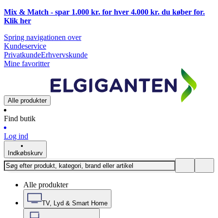
Mix & Match - spar 1.000 kr. for hver 4.000 kr. du køber for.
Klik
her
Spring navigationen over
Kundeservice
Privatkunde
Erhvervskunde
Mine favoritter
Alle produkter
Find butik
Log ind
Indkøbskurv
Alle produkter
TV, Lyd & Smart Home