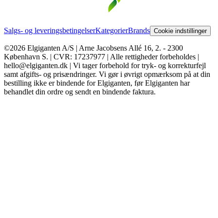
Salgs- og leveringsbetingelser
Kategorier
Brands
Cookie indstillinger
©2026 Elgiganten A/S | Arne Jacobsens Allé 16, 2. - 2300
København S. | CVR: 17237977 | Alle rettigheder forbeholdes |
hello@elgiganten.dk | Vi tager forbehold for tryk- og korrekturfejl
samt afgifts- og prisændringer. Vi gør i øvrigt opmærksom på at din
bestilling ikke er bindende for Elgiganten, før Elgiganten har
behandlet din ordre og sendt en bindende faktura.