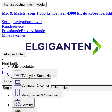
Indtast postnummer
Vælg
Mix & Match - spar 1.000 kr. for hver 4.000 kr. du køber for. Kl
Spring navigationen over
Kundeservice
Privatkunde
Erhvervskunde
Mine favoritter
Alle produkter
Find butik
Alle produkter
Log ind
TV, Lyd & Smart Home
Indkøbskurv
Computer & Kontor
Mobil, Tablet & Smartwatch
Gaming