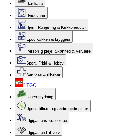
Hardware
Hvidevarer
Hjem, Rengøring & Køkkenudstyr
Epoq køkken & bryggers
Personlig pleje, Skønhed & Velvære
Sport, Fritid & Hobby
Services & tilbehør
LEGO
Lageroprydning
Ugens tilbud - og andre gode priser
Elgigantens Kundeklub
Elgiganten Erhverv