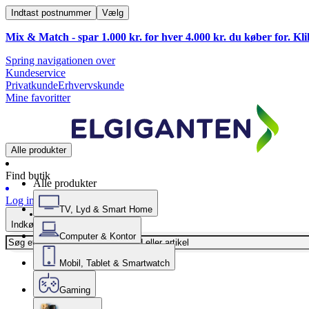
Indtast postnummer
Vælg
Mix & Match - spar 1.000 kr. for hver 4.000 kr. du køber for. Kl
Spring navigationen over
Kundeservice
Privatkunde
Erhvervskunde
Mine favoritter
Alle produkter
Find butik
Alle produkter
Log ind
TV, Lyd & Smart Home
Indkøbskurv
Computer & Kontor
Mobil, Tablet & Smartwatch
Gaming