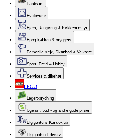
Hardware
Hvidevarer
Hjem, Rengøring & Køkkenudstyr
Epoq køkken & bryggers
Personlig pleje, Skønhed & Velvære
Sport, Fritid & Hobby
Services & tilbehør
LEGO
Lageroprydning
Ugens tilbud - og andre gode priser
Elgigantens Kundeklub
Elgiganten Erhverv