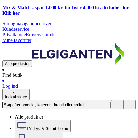
Mix & Match - spar 1.000 kr. for hver 4.000 kr. du køber for.
Klik
her
Spring navigationen over
Kundeservice
Privatkunde
Erhvervskunde
Mine favoritter
Alle produkter
Find butik
Log ind
Indkøbskurv
Alle produkter
TV, Lyd & Smart Home