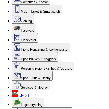
Computer & Kontor
Mobil, Tablet & Smartwatch
Gaming
Hardware
Hvidevarer
Hjem, Rengøring & Køkkenudstyr
Epoq køkken & bryggers
Personlig pleje, Skønhed & Velvære
Sport, Fritid & Hobby
Services & tilbehør
LEGO
Lageroprydning