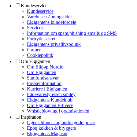
Kundeservice
Kundeservice
Varehuse / åbningstider
Elgigantens kundefordele
Services
Information om spam/phishing-emails og SMS
Fortrydelsesret
Elgigantens privatlivspolitik
Partner
Cookiepolitik
Om Elgiganten
Om Elkjøp Nordic
Om Elgiganten
Samfundsansvar
Presseinformation
Karriere i Elgiganten
Fødevarestyrelsen smiley
Elgigantens Kundeklub
Om Elgiganten Erhverv
Whistleblowing i organisationen
Inspiration
Ugens tilbud - og andre gode priser
Epoq køkken & bryggers
Elgigantens Magasin