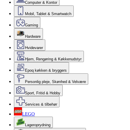
Computer & Kontor
Mobil, Tablet & Smartwatch
Gaming
Hardware
Hvidevarer
Hjem, Rengøring & Køkkenudstyr
Epoq køkken & bryggers
Personlig pleje, Skønhed & Velvære
Sport, Fritid & Hobby
Services & tilbehør
LEGO
Lageroprydning