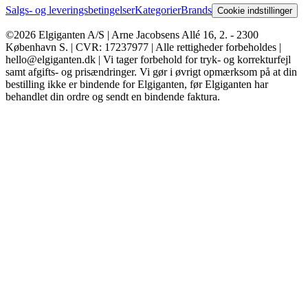
Salgs- og leveringsbetingelser
Kategorier
Brands
Cookie indstillinger
©2026 Elgiganten A/S | Arne Jacobsens Allé 16, 2. - 2300
København S. | CVR: 17237977 | Alle rettigheder forbeholdes |
hello@elgiganten.dk | Vi tager forbehold for tryk- og korrekturfejl
samt afgifts- og prisændringer. Vi gør i øvrigt opmærksom på at din
bestilling ikke er bindende for Elgiganten, før Elgiganten har
behandlet din ordre og sendt en bindende faktura.