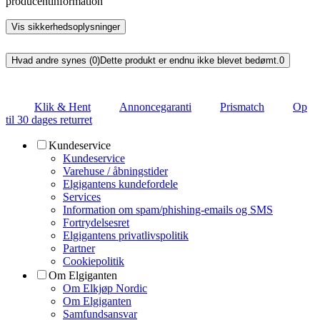
producentinformation
Vis sikkerhedsoplysninger
Hvad andre synes (0)
Dette produkt er endnu ikke blevet bedømt.
0
Klik & Hent
Annoncegaranti
Prismatch
Op
til 30 dages returret
Kundeservice
Kundeservice
Varehuse / åbningstider
Elgigantens kundefordele
Services
Information om spam/phishing-emails og SMS
Fortrydelsesret
Elgigantens privatlivspolitik
Partner
Cookiepolitik
Om Elgiganten
Om Elkjøp Nordic
Om Elgiganten
Samfundsansvar