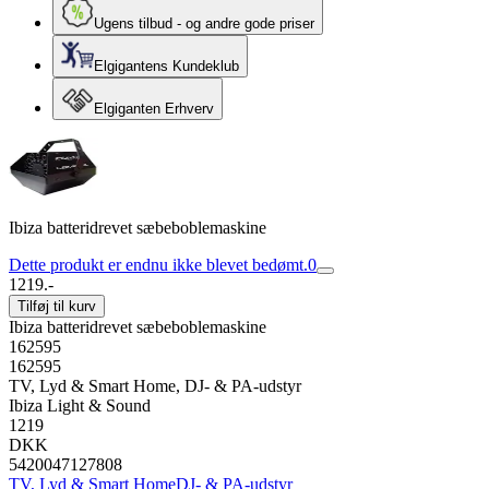
Ugens tilbud - og andre gode priser
Elgigantens Kundeklub
Elgiganten Erhverv
Ibiza batteridrevet sæbeboblemaskine
Dette produkt er endnu ikke blevet bedømt.
0
1219.-
Tilføj til kurv
Ibiza batteridrevet sæbeboblemaskine
162595
162595
TV, Lyd & Smart Home, DJ- & PA-udstyr
Ibiza Light & Sound
1219
DKK
5420047127808
TV, Lyd & Smart Home
DJ- & PA-udstyr