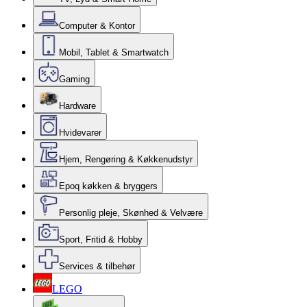
Computer & Kontor
Mobil, Tablet & Smartwatch
Gaming
Hardware
Hvidevarer
Hjem, Rengøring & Køkkenudstyr
Epoq køkken & bryggers
Personlig pleje, Skønhed & Velvære
Sport, Fritid & Hobby
Services & tilbehør
LEGO