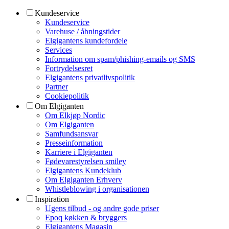
Kundeservice
Kundeservice
Varehuse / åbningstider
Elgigantens kundefordele
Services
Information om spam/phishing-emails og SMS
Fortrydelsesret
Elgigantens privatlivspolitik
Partner
Cookiepolitik
Om Elgiganten
Om Elkjøp Nordic
Om Elgiganten
Samfundsansvar
Presseinformation
Karriere i Elgiganten
Fødevarestyrelsen smiley
Elgigantens Kundeklub
Om Elgiganten Erhverv
Whistleblowing i organisationen
Inspiration
Ugens tilbud - og andre gode priser
Epoq køkken & bryggers
Elgigantens Magasin