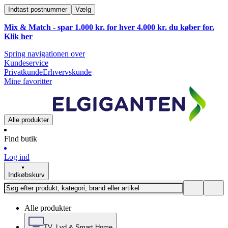
Indtast postnummer
Vælg
Mix & Match - spar 1.000 kr. for hver 4.000 kr. du køber for.
Klik
her
Spring navigationen over
Kundeservice
Privatkunde
Erhvervskunde
Mine favoritter
Alle produkter
Find butik
Log ind
Indkøbskurv
Alle produkter
TV, Lyd & Smart Home