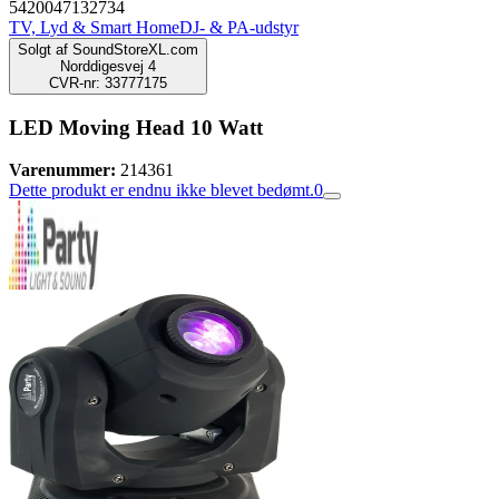
5420047132734
TV, Lyd & Smart Home
DJ- & PA-udstyr
Solgt af
SoundStoreXL.com
Norddigesvej 4
CVR-nr: 33777175
LED Moving Head 10 Watt
Varenummer:
214361
Dette produkt er endnu ikke blevet bedømt.
0