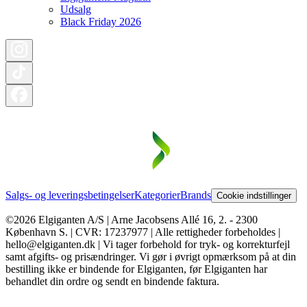
Udsalg
Black Friday 2026
Salgs- og leveringsbetingelser
Kategorier
Brands
Cookie indstillinger
©2026 Elgiganten A/S | Arne Jacobsens Allé 16, 2. - 2300
København S. | CVR: 17237977 | Alle rettigheder forbeholdes |
hello@elgiganten.dk | Vi tager forbehold for tryk- og korrekturfejl
samt afgifts- og prisændringer. Vi gør i øvrigt opmærksom på at din
bestilling ikke er bindende for Elgiganten, før Elgiganten har
behandlet din ordre og sendt en bindende faktura.