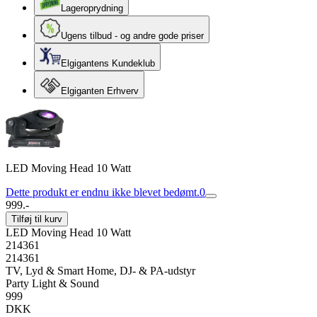
Lageroprydning
Ugens tilbud - og andre gode priser
Elgigantens Kundeklub
Elgiganten Erhverv
LED Moving Head 10 Watt
Dette produkt er endnu ikke blevet bedømt.
0
999.-
Tilføj til kurv
LED Moving Head 10 Watt
214361
214361
TV, Lyd & Smart Home, DJ- & PA-udstyr
Party Light & Sound
999
DKK