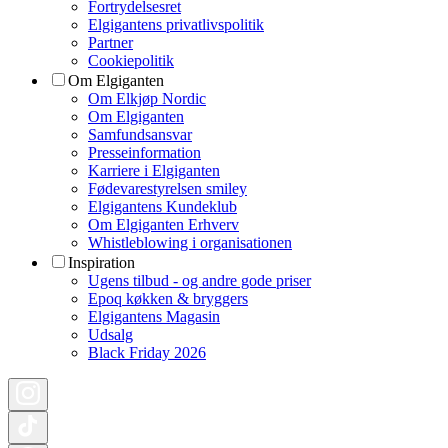
Fortrydelsesret
Elgigantens privatlivspolitik
Partner
Cookiepolitik
Om Elgiganten
Om Elkjøp Nordic
Om Elgiganten
Samfundsansvar
Presseinformation
Karriere i Elgiganten
Fødevarestyrelsen smiley
Elgigantens Kundeklub
Om Elgiganten Erhverv
Whistleblowing i organisationen
Inspiration
Ugens tilbud - og andre gode priser
Epoq køkken & bryggers
Elgigantens Magasin
Udsalg
Black Friday 2026