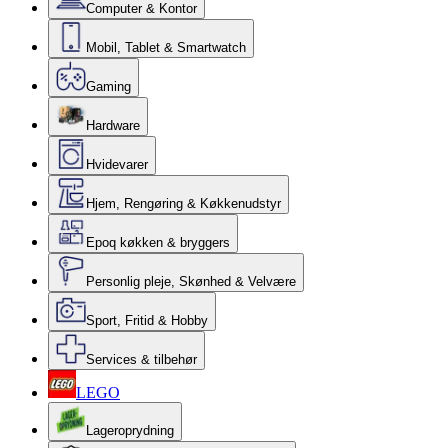
Computer & Kontor
Mobil, Tablet & Smartwatch
Gaming
Hardware
Hvidevarer
Hjem, Rengøring & Køkkenudstyr
Epoq køkken & bryggers
Personlig pleje, Skønhed & Velvære
Sport, Fritid & Hobby
Services & tilbehør
LEGO
Lageroprydning