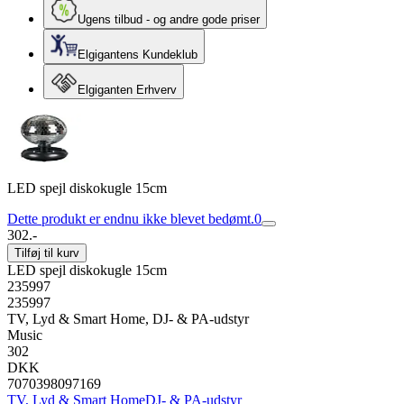
Ugens tilbud - og andre gode priser
Elgigantens Kundeklub
Elgiganten Erhverv
LED spejl diskokugle 15cm
Dette produkt er endnu ikke blevet bedømt.
0
302.-
Tilføj til kurv
LED spejl diskokugle 15cm
235997
235997
TV, Lyd & Smart Home, DJ- & PA-udstyr
Music
302
DKK
7070398097169
TV, Lyd & Smart Home
DJ- & PA-udstyr