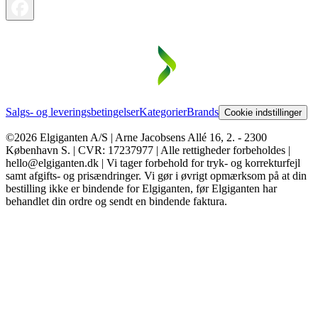
Salgs- og leveringsbetingelser
Kategorier
Brands
Cookie indstillinger
©2026 Elgiganten A/S | Arne Jacobsens Allé 16, 2. - 2300
København S. | CVR: 17237977 | Alle rettigheder forbeholdes |
hello@elgiganten.dk | Vi tager forbehold for tryk- og korrekturfejl
samt afgifts- og prisændringer. Vi gør i øvrigt opmærksom på at din
bestilling ikke er bindende for Elgiganten, før Elgiganten har
behandlet din ordre og sendt en bindende faktura.