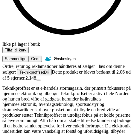
Ikke på lager i butik
Tilføj til kurv
Sammenlign
Gem
Ønskeskyen
Ordre, retur og reklamationer håndteres af sælger - læs om denne
sælger:
Dette produkt er blevet bedømt til 2.06 ud
TeknikproffsetDK
af 5 stjerner.
2.1
48
Teknikproffset er et e-handels stormagasin, der primært fokuserer på
hjemmeelektronik og tilbehør. Teknikproffset er aktiv i hele Norden
og har en bred vifte af gadgets, herunder højkvalitets
hjemmeelektronik, hverdagsteknologi, sportsudstyr og
skønhedsartikler. Ud over ønsket om at tilbyde en bred vifte af
produkter sætter Teknikproffset et utroligt fokus på at holde priserne
så lave som muligt. Alt i håb om at skabe tilfredse kunder og bidrage
til en bedre samlet oplevelse for hver enkelt forbruger. Da elektronik
undertiden kan være vanskelig at forstå og uforudsigelig, tilbyder