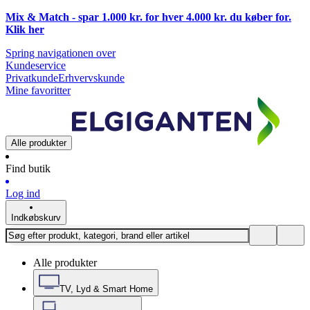
Mix & Match - spar 1.000 kr. for hver 4.000 kr. du køber for.
Klik
her
Spring navigationen over
Kundeservice
Privatkunde
Erhvervskunde
Mine favoritter
Alle produkter
Find butik
Log ind
Indkøbskurv
Alle produkter
TV, Lyd & Smart Home