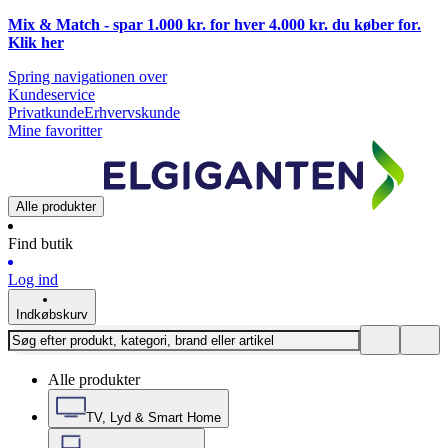
Mix & Match - spar 1.000 kr. for hver 4.000 kr. du køber for.
Klik
her
Spring navigationen over
Kundeservice
Privatkunde
Erhvervskunde
Mine favoritter
Alle produkter
Find butik
Log ind
Indkøbskurv
Alle produkter
TV, Lyd & Smart Home