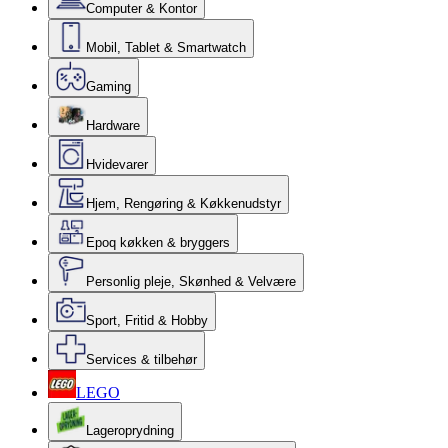
Computer & Kontor
Mobil, Tablet & Smartwatch
Gaming
Hardware
Hvidevarer
Hjem, Rengøring & Køkkenudstyr
Epoq køkken & bryggers
Personlig pleje, Skønhed & Velvære
Sport, Fritid & Hobby
Services & tilbehør
LEGO
Lageroprydning