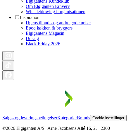
Elgigantens Kundeklub
Om Elgiganten Erhverv
Whistleblowing i organisationen
Inspiration
Ugens tilbud - og andre gode priser
Epoq køkken & bryggers
Elgigantens Magasin
Udsalg
Black Friday 2026
Salgs- og leveringsbetingelser
Kategorier
Brands
Cookie indstillinger
©2026 Elgiganten A/S | Arne Jacobsens Allé 16, 2. - 2300