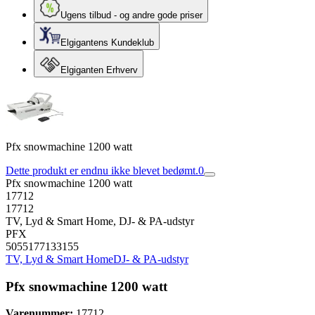
Ugens tilbud - og andre gode priser
Elgigantens Kundeklub
Elgiganten Erhverv
Pfx snowmachine 1200 watt
Dette produkt er endnu ikke blevet bedømt.
0
Pfx snowmachine 1200 watt
17712
17712
TV, Lyd & Smart Home, DJ- & PA-udstyr
PFX
5055177133155
TV, Lyd & Smart Home
DJ- & PA-udstyr
Pfx snowmachine 1200 watt
Varenummer:
17712