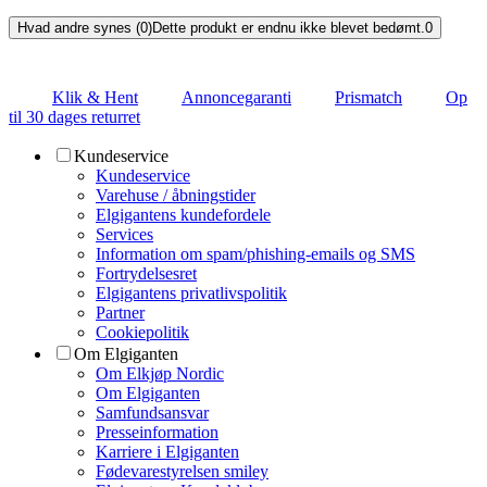
Hvad andre synes (0)
Dette produkt er endnu ikke blevet bedømt.
0
Klik & Hent
Annoncegaranti
Prismatch
Op
til 30 dages returret
Kundeservice
Kundeservice
Varehuse / åbningstider
Elgigantens kundefordele
Services
Information om spam/phishing-emails og SMS
Fortrydelsesret
Elgigantens privatlivspolitik
Partner
Cookiepolitik
Om Elgiganten
Om Elkjøp Nordic
Om Elgiganten
Samfundsansvar
Presseinformation
Karriere i Elgiganten
Fødevarestyrelsen smiley