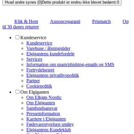
Hvad andre synes (0)
Dette produkt er endnu ikke blevet bedømt.
0
Klik & Hent
Annoncegaranti
Prismatch
Op
til 30 dages returret
Kundeservice
Kundeservice
Varehuse / åbningstider
Elgigantens kundefordele
Services
Information om spam/phishing-emails og SMS
Fortrydelsesret
Elgigantens privatlivspolitik
Partner
Cookiepolitik
Om Elgiganten
Om Elkjøp Nordic
Om Elgiganten
Samfundsansvar
Presseinformation
Karriere i Elgiganten
Fødevarestyrelsen smiley
Elgigantens Kundeklub