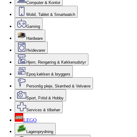
Computer & Kontor
Mobil, Tablet & Smartwatch
Gaming
Hardware
Hvidevarer
Hjem, Rengøring & Køkkenudstyr
Epoq køkken & bryggers
Personlig pleje, Skønhed & Velvære
Sport, Fritid & Hobby
Services & tilbehør
LEGO
Lageroprydning