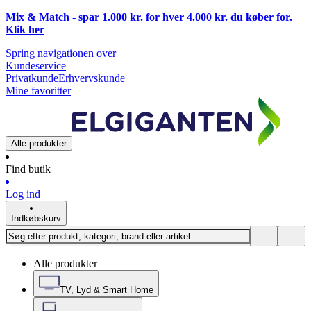
Mix & Match - spar 1.000 kr. for hver 4.000 kr. du køber for.
Klik
her
Spring navigationen over
Kundeservice
Privatkunde
Erhvervskunde
Mine favoritter
Alle produkter
Find butik
Log ind
Indkøbskurv
Alle produkter
TV, Lyd & Smart Home