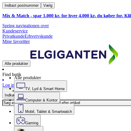
Indtast postnummer
Vælg
Mix & Match - spar 1.000 kr. for hver 4.000 kr. du køber for. Kl
Spring navigationen over
Kundeservice
Privatkunde
Erhvervskunde
Mine favoritter
Alle produkter
Find butik
Alle produkter
Log ind
TV, Lyd & Smart Home
Indkøbskurv
Computer & Kontor
Mobil, Tablet & Smartwatch
Gaming