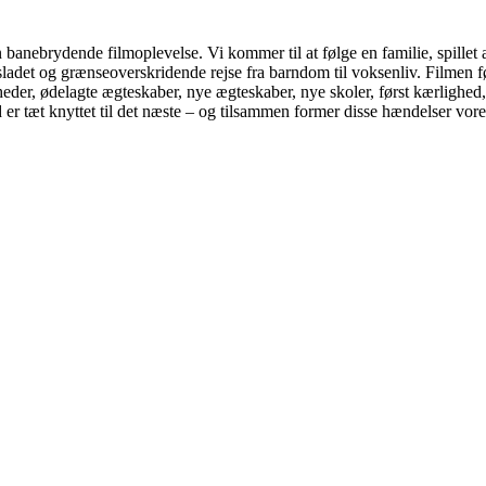
banebrydende filmoplevelse. Vi kommer til at følge en familie, spillet a
adet og grænseoverskridende rejse fra barndom til voksenliv. Filmen fø
heder, ødelagte ægteskaber, nye ægteskaber, nye skoler, først kærlighed,
d er tæt knyttet til det næste – og tilsammen former disse hændelser vore