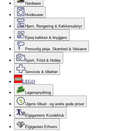
Hardware
Hvidevarer
Hjem, Rengøring & Køkkenudstyr
Epoq køkken & bryggers
Personlig pleje, Skønhed & Velvære
Sport, Fritid & Hobby
Services & tilbehør
LEGO
Lageroprydning
Ugens tilbud - og andre gode priser
Elgigantens Kundeklub
Elgiganten Erhverv