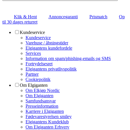
Klik & Hent
Annoncegaranti
Prismatch
Op
til 30 dages returret
Kundeservice
Kundeservice
Varehuse / åbningstider
Elgigantens kundefordele
Services
Information om spam/phishing-emails og SMS
Fortrydelsesret
Elgigantens privatlivspolitik
Partner
Cookiepolitik
Om Elgiganten
Om Elkjøp Nordic
Om Elgiganten
Samfundsansvar
Presseinformation
Karriere i Elgiganten
Fødevarestyrelsen smiley
Elgigantens Kundeklub
Om Elgiganten Erhverv