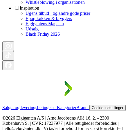
Whistleblowing i organisationen
Inspiration
Ugens tilbud - og andre gode priser
Epoq køkken & bryggers
Elgigantens Magasin
Udsalg
Black Friday 2026
Salgs- og leveringsbetingelser
Kategorier
Brands
Cookie indstillinger
©2026 Elgiganten A/S | Arne Jacobsens Allé 16, 2. - 2300
København S. | CVR: 17237977 | Alle rettigheder forbeholdes |
hello@elgiganten.dk | Vi tager forbehold for tryk- og korrekturfejl