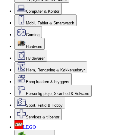
Computer & Kontor
Mobil, Tablet & Smartwatch
Gaming
Hardware
Hvidevarer
Hjem, Rengøring & Køkkenudstyr
Epoq køkken & bryggers
Personlig pleje, Skønhed & Velvære
Sport, Fritid & Hobby
Services & tilbehør
LEGO