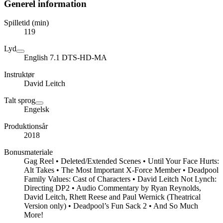
Generel information
Spilletid (min)
119
Lyd
English 7.1 DTS-HD-MA
Instruktør
David Leitch
Talt sprog
Engelsk
Produktionsår
2018
Bonusmateriale
Gag Reel • Deleted/Extended Scenes • Until Your Face Hurts:
Alt Takes • The Most Important X-Force Member • Deadpool
Family Values: Cast of Characters • David Leitch Not Lynch:
Directing DP2 • Audio Commentary by Ryan Reynolds,
David Leitch, Rhett Reese and Paul Wernick (Theatrical
Version only) • Deadpool’s Fun Sack 2 • And So Much
More!