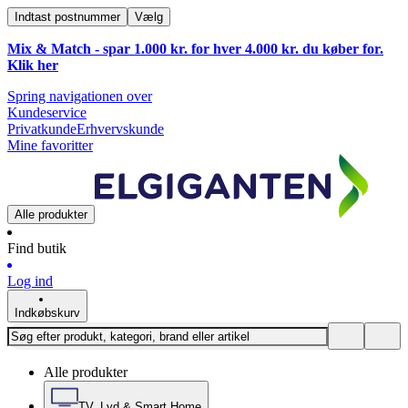
Indtast postnummer
Vælg
Mix & Match - spar 1.000 kr. for hver 4.000 kr. du køber for.
Klik
her
Spring navigationen over
Kundeservice
Privatkunde
Erhvervskunde
Mine favoritter
Alle produkter
Find butik
Log ind
Indkøbskurv
Alle produkter
TV, Lyd & Smart Home