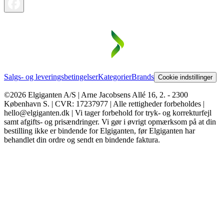
Salgs- og leveringsbetingelser
Kategorier
Brands
Cookie indstillinger
©2026 Elgiganten A/S | Arne Jacobsens Allé 16, 2. - 2300
København S. | CVR: 17237977 | Alle rettigheder forbeholdes |
hello@elgiganten.dk | Vi tager forbehold for tryk- og korrekturfejl
samt afgifts- og prisændringer. Vi gør i øvrigt opmærksom på at din
bestilling ikke er bindende for Elgiganten, før Elgiganten har
behandlet din ordre og sendt en bindende faktura.