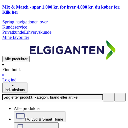
Mix & Match - spar 1.000 kr. for hver 4.000 kr. du køber for.
Klik
her
Spring navigationen over
Kundeservice
Privatkunde
Erhvervskunde
Mine favoritter
Alle produkter
Find butik
Log ind
Indkøbskurv
Alle produkter
TV, Lyd & Smart Home