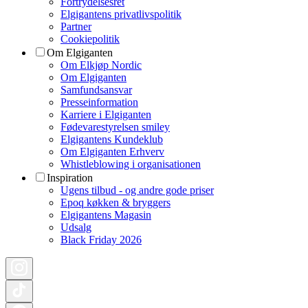
Fortrydelsesret
Elgigantens privatlivspolitik
Partner
Cookiepolitik
Om Elgiganten
Om Elkjøp Nordic
Om Elgiganten
Samfundsansvar
Presseinformation
Karriere i Elgiganten
Fødevarestyrelsen smiley
Elgigantens Kundeklub
Om Elgiganten Erhverv
Whistleblowing i organisationen
Inspiration
Ugens tilbud - og andre gode priser
Epoq køkken & bryggers
Elgigantens Magasin
Udsalg
Black Friday 2026