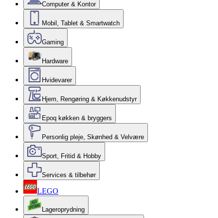
Computer & Kontor
Mobil, Tablet & Smartwatch
Gaming
Hardware
Hvidevarer
Hjem, Rengøring & Køkkenudstyr
Epoq køkken & bryggers
Personlig pleje, Skønhed & Velvære
Sport, Fritid & Hobby
Services & tilbehør
LEGO
Lageroprydning