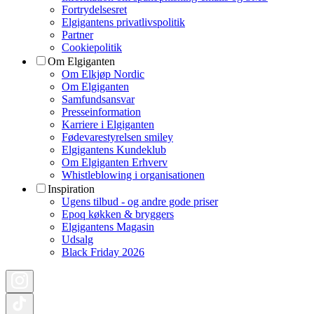
Fortrydelsesret
Elgigantens privatlivspolitik
Partner
Cookiepolitik
Om Elgiganten
Om Elkjøp Nordic
Om Elgiganten
Samfundsansvar
Presseinformation
Karriere i Elgiganten
Fødevarestyrelsen smiley
Elgigantens Kundeklub
Om Elgiganten Erhverv
Whistleblowing i organisationen
Inspiration
Ugens tilbud - og andre gode priser
Epoq køkken & bryggers
Elgigantens Magasin
Udsalg
Black Friday 2026