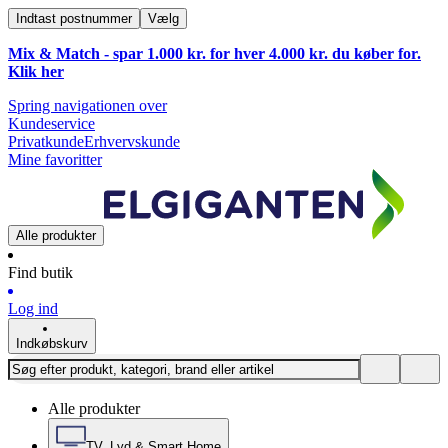
Indtast postnummer
Vælg
Mix & Match - spar 1.000 kr. for hver 4.000 kr. du køber for.
Klik
her
Spring navigationen over
Kundeservice
Privatkunde
Erhvervskunde
Mine favoritter
Alle produkter
Find butik
Log ind
Indkøbskurv
Alle produkter
TV, Lyd & Smart Home