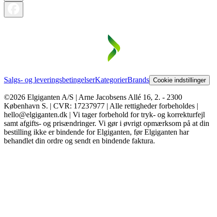
Salgs- og leveringsbetingelser
Kategorier
Brands
Cookie indstillinger
©2026 Elgiganten A/S | Arne Jacobsens Allé 16, 2. - 2300
København S. | CVR: 17237977 | Alle rettigheder forbeholdes |
hello@elgiganten.dk | Vi tager forbehold for tryk- og korrekturfejl
samt afgifts- og prisændringer. Vi gør i øvrigt opmærksom på at din
bestilling ikke er bindende for Elgiganten, før Elgiganten har
behandlet din ordre og sendt en bindende faktura.