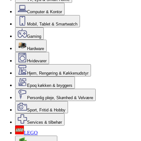
Computer & Kontor
Mobil, Tablet & Smartwatch
Gaming
Hardware
Hvidevarer
Hjem, Rengøring & Køkkenudstyr
Epoq køkken & bryggers
Personlig pleje, Skønhed & Velvære
Sport, Fritid & Hobby
Services & tilbehør
LEGO