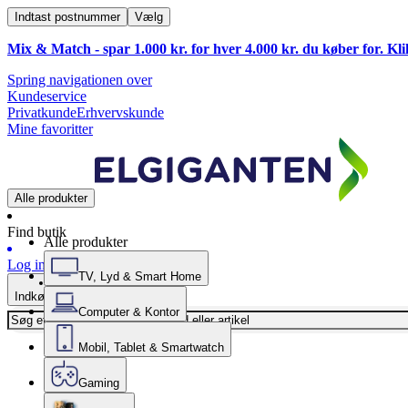
Indtast postnummer
Vælg
Mix & Match - spar 1.000 kr. for hver 4.000 kr. du køber for. Kl
Spring navigationen over
Kundeservice
Privatkunde
Erhvervskunde
Mine favoritter
Alle produkter
Find butik
Alle produkter
Log ind
TV, Lyd & Smart Home
Indkøbskurv
Computer & Kontor
Mobil, Tablet & Smartwatch
Gaming