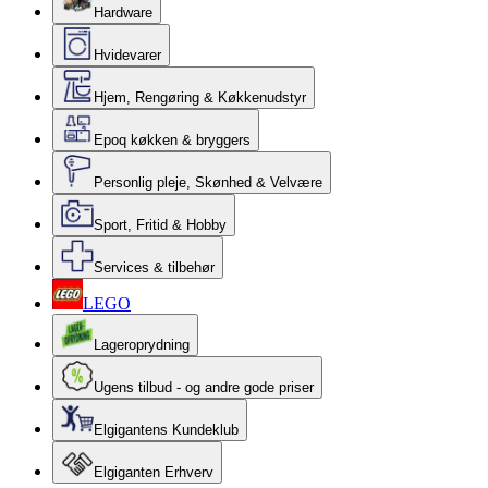
Hardware
Hvidevarer
Hjem, Rengøring & Køkkenudstyr
Epoq køkken & bryggers
Personlig pleje, Skønhed & Velvære
Sport, Fritid & Hobby
Services & tilbehør
LEGO
Lageroprydning
Ugens tilbud - og andre gode priser
Elgigantens Kundeklub
Elgiganten Erhverv