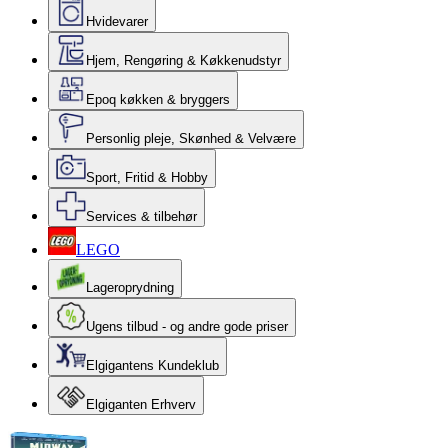
Hvidevarer
Hjem, Rengøring & Køkkenudstyr
Epoq køkken & bryggers
Personlig pleje, Skønhed & Velvære
Sport, Fritid & Hobby
Services & tilbehør
LEGO
Lageroprydning
Ugens tilbud - og andre gode priser
Elgigantens Kundeklub
Elgiganten Erhverv