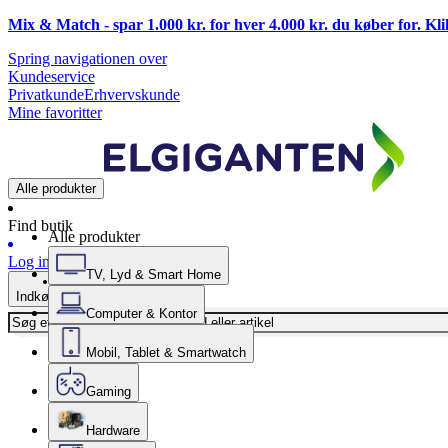
Mix & Match - spar 1.000 kr. for hver 4.000 kr. du køber for. Kl
Spring navigationen over
Kundeservice
Privatkunde
Erhvervskunde
Mine favoritter
Alle produkter
Find butik
Alle produkter
Log ind
TV, Lyd & Smart Home
Indkøbskurv
Computer & Kontor
Mobil, Tablet & Smartwatch
Gaming
Hardware