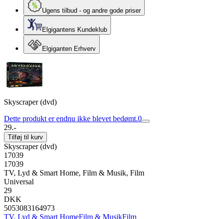
Ugens tilbud - og andre gode priser
Elgigantens Kundeklub
Elgiganten Erhverv
Skyscraper (dvd)
Dette produkt er endnu ikke blevet bedømt.
0
29.-
Tilføj til kurv
Skyscraper (dvd)
17039
17039
TV, Lyd & Smart Home, Film & Musik, Film
Universal
29
DKK
5053083164973
TV, Lyd & Smart Home
Film & Musik
Film