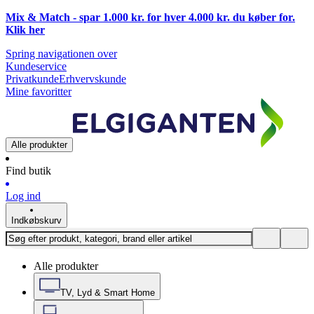
Mix & Match - spar 1.000 kr. for hver 4.000 kr. du køber for.
Klik
her
Spring navigationen over
Kundeservice
Privatkunde
Erhvervskunde
Mine favoritter
Alle produkter
Find butik
Log ind
Indkøbskurv
Alle produkter
TV, Lyd & Smart Home