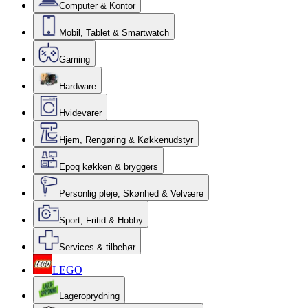
Computer & Kontor
Mobil, Tablet & Smartwatch
Gaming
Hardware
Hvidevarer
Hjem, Rengøring & Køkkenudstyr
Epoq køkken & bryggers
Personlig pleje, Skønhed & Velvære
Sport, Fritid & Hobby
Services & tilbehør
LEGO
Lageroprydning