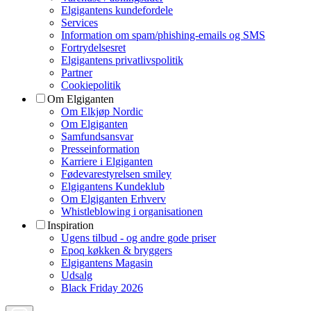
Elgigantens kundefordele
Services
Information om spam/phishing-emails og SMS
Fortrydelsesret
Elgigantens privatlivspolitik
Partner
Cookiepolitik
Om Elgiganten
Om Elkjøp Nordic
Om Elgiganten
Samfundsansvar
Presseinformation
Karriere i Elgiganten
Fødevarestyrelsen smiley
Elgigantens Kundeklub
Om Elgiganten Erhverv
Whistleblowing i organisationen
Inspiration
Ugens tilbud - og andre gode priser
Epoq køkken & bryggers
Elgigantens Magasin
Udsalg
Black Friday 2026