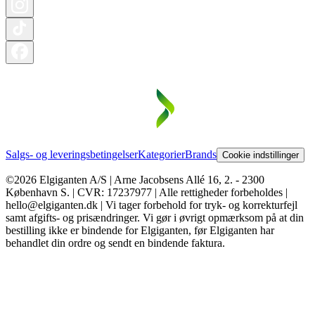
Salgs- og leveringsbetingelser
Kategorier
Brands
Cookie indstillinger
©2026 Elgiganten A/S | Arne Jacobsens Allé 16, 2. - 2300
København S. | CVR: 17237977 | Alle rettigheder forbeholdes |
hello@elgiganten.dk | Vi tager forbehold for tryk- og korrekturfejl
samt afgifts- og prisændringer. Vi gør i øvrigt opmærksom på at din
bestilling ikke er bindende for Elgiganten, før Elgiganten har
behandlet din ordre og sendt en bindende faktura.