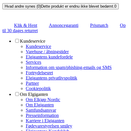
Hvad andre synes (0)
Dette produkt er endnu ikke blevet bedømt.
0
Klik & Hent
Annoncegaranti
Prismatch
Op
til 30 dages returret
Kundeservice
Kundeservice
Varehuse / åbningstider
Elgigantens kundefordele
Services
Information om spam/phishing-emails og SMS
Fortrydelsesret
Elgigantens privatlivspolitik
Partner
Cookiepolitik
Om Elgiganten
Om Elkjøp Nordic
Om Elgiganten
Samfundsansvar
Presseinformation
Karriere i Elgiganten
Fødevarestyrelsen smiley