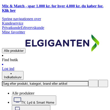
Mix & Match - spar 1.000 kr. for hver 4.000 kr. du køber for.
Klik
her
Spring navigationen over
Kundeservice
Privatkunde
Erhvervskunde
Mine favoritter
Alle produkter
Find butik
Log ind
Indkøbskurv
Alle produkter
TV, Lyd & Smart Home