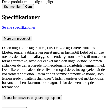
Dette produkt er ikke tilgængeligt
Sammenlign
Gem
Specifikationer
Se alle specifikationer
Mere om produktet
Da en ung nonne tager sit eget liv i et øde og isoleret rumænsk
kloster, sender vatikanet en præst med en hjemsøgt fortid og en ung
novice, der skal til at aflægge sine endelige nonneløfter, til rumænien
for at efterforske, hvad der er sket med den unge kvinde. Sammen
afdækker de den isolerede nonneordenens ukristelige hemmelighed.
De risikerer ikke alene deres liv, men også deres tro og sjæle, når de
konfronterer det onde i form af den samme dæmoniske nonne, som
terroriserede i ”nattens dæmoner”. Inden længe er det mørke kloster
forvandlet til en skræmmende slagmark for de levende og de
forbandede.
Manualer, downloads, garanti og support