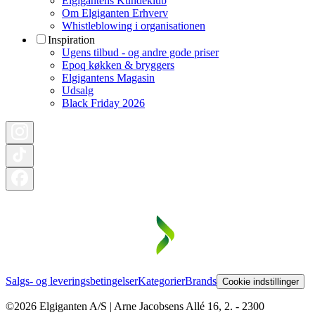
Elgigantens Kundeklub
Om Elgiganten Erhverv
Whistleblowing i organisationen
Inspiration
Ugens tilbud - og andre gode priser
Epoq køkken & bryggers
Elgigantens Magasin
Udsalg
Black Friday 2026
Salgs- og leveringsbetingelser
Kategorier
Brands
Cookie indstillinger
©2026 Elgiganten A/S | Arne Jacobsens Allé 16, 2. - 2300