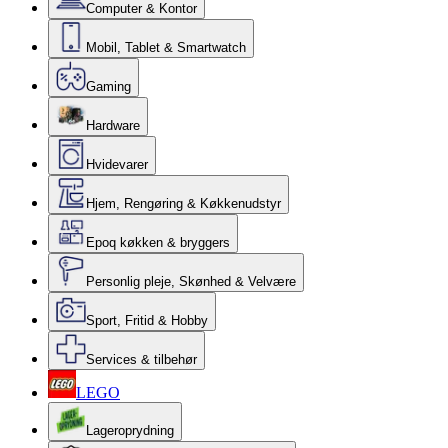
Computer & Kontor
Mobil, Tablet & Smartwatch
Gaming
Hardware
Hvidevarer
Hjem, Rengøring & Køkkenudstyr
Epoq køkken & bryggers
Personlig pleje, Skønhed & Velvære
Sport, Fritid & Hobby
Services & tilbehør
LEGO
Lageroprydning