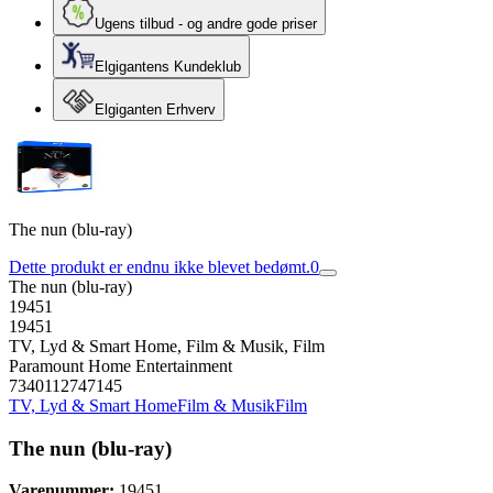
Ugens tilbud - og andre gode priser
Elgigantens Kundeklub
Elgiganten Erhverv
The nun (blu-ray)
Dette produkt er endnu ikke blevet bedømt.
0
The nun (blu-ray)
19451
19451
TV, Lyd & Smart Home, Film & Musik, Film
Paramount Home Entertainment
7340112747145
TV, Lyd & Smart Home
Film & Musik
Film
The nun (blu-ray)
Varenummer:
19451