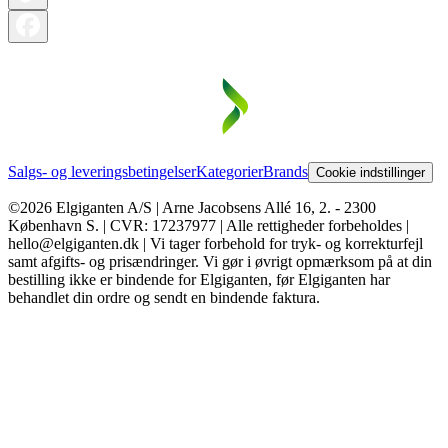
Salgs- og leveringsbetingelser
Kategorier
Brands
Cookie indstillinger
©2026 Elgiganten A/S | Arne Jacobsens Allé 16, 2. - 2300
København S. | CVR: 17237977 | Alle rettigheder forbeholdes |
hello@elgiganten.dk | Vi tager forbehold for tryk- og korrekturfejl
samt afgifts- og prisændringer. Vi gør i øvrigt opmærksom på at din
bestilling ikke er bindende for Elgiganten, før Elgiganten har
behandlet din ordre og sendt en bindende faktura.