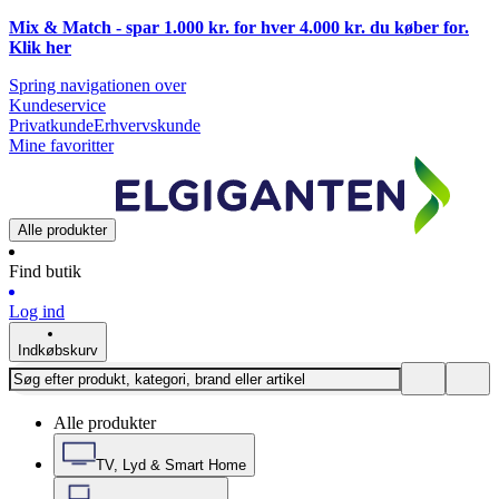
Mix & Match - spar 1.000 kr. for hver 4.000 kr. du køber for.
Klik
her
Spring navigationen over
Kundeservice
Privatkunde
Erhvervskunde
Mine favoritter
Alle produkter
Find butik
Log ind
Indkøbskurv
Alle produkter
TV, Lyd & Smart Home