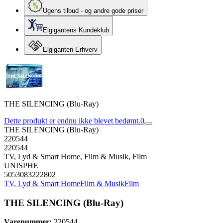
Ugens tilbud - og andre gode priser
Elgigantens Kundeklub
Elgiganten Erhverv
THE SILENCING (Blu-Ray)
Dette produkt er endnu ikke blevet bedømt.
0
THE SILENCING (Blu-Ray)
220544
220544
TV, Lyd & Smart Home, Film & Musik, Film
UNISPHE
5053083222802
TV, Lyd & Smart Home
Film & Musik
Film
THE SILENCING (Blu-Ray)
Varenummer:
220544