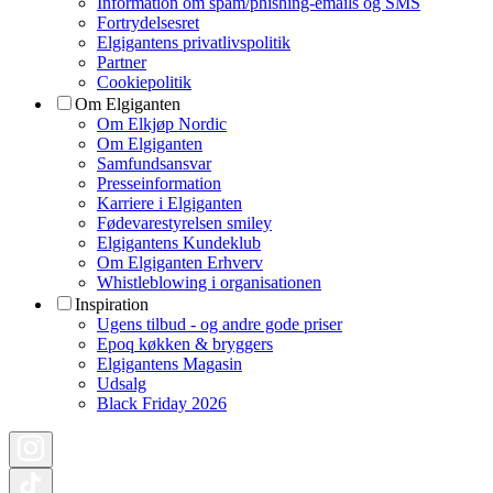
Information om spam/phishing-emails og SMS
Fortrydelsesret
Elgigantens privatlivspolitik
Partner
Cookiepolitik
Om Elgiganten
Om Elkjøp Nordic
Om Elgiganten
Samfundsansvar
Presseinformation
Karriere i Elgiganten
Fødevarestyrelsen smiley
Elgigantens Kundeklub
Om Elgiganten Erhverv
Whistleblowing i organisationen
Inspiration
Ugens tilbud - og andre gode priser
Epoq køkken & bryggers
Elgigantens Magasin
Udsalg
Black Friday 2026