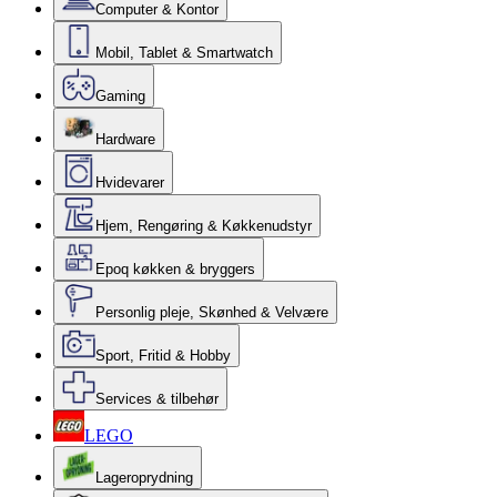
Computer & Kontor
Mobil, Tablet & Smartwatch
Gaming
Hardware
Hvidevarer
Hjem, Rengøring & Køkkenudstyr
Epoq køkken & bryggers
Personlig pleje, Skønhed & Velvære
Sport, Fritid & Hobby
Services & tilbehør
LEGO
Lageroprydning