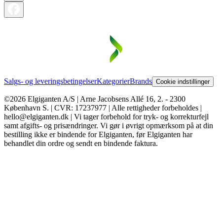
Salgs- og leveringsbetingelser
Kategorier
Brands
Cookie indstillinger
©2026 Elgiganten A/S | Arne Jacobsens Allé 16, 2. - 2300
København S. | CVR: 17237977 | Alle rettigheder forbeholdes |
hello@elgiganten.dk | Vi tager forbehold for tryk- og korrekturfejl
samt afgifts- og prisændringer. Vi gør i øvrigt opmærksom på at din
bestilling ikke er bindende for Elgiganten, før Elgiganten har
behandlet din ordre og sendt en bindende faktura.