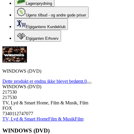
Lageroprydning
Ugens tilbud - og andre gode priser
Elgigantens Kundeklub
Elgiganten Erhverv
WINDOWS (DVD)
Dette produkt er endnu ikke blevet bedømt.
0
WINDOWS (DVD)
217530
217530
TV, Lyd & Smart Home, Film & Musik, Film
FOX
7340112747077
TV, Lyd & Smart Home
Film & Musik
Film
WINDOWS (DVD)