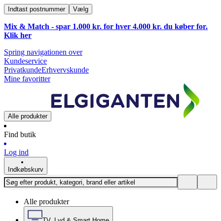
Indtast postnummer
Vælg
Mix & Match - spar 1.000 kr. for hver 4.000 kr. du køber for.
Klik
her
Spring navigationen over
Kundeservice
Privatkunde
Erhvervskunde
Mine favoritter
Alle produkter
Find butik
Log ind
Indkøbskurv
Alle produkter
TV, Lyd & Smart Home