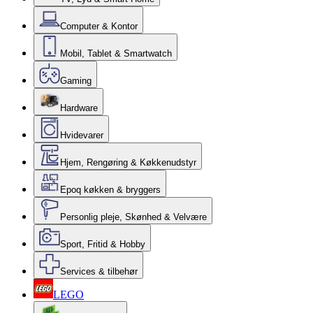
Computer & Kontor
Mobil, Tablet & Smartwatch
Gaming
Hardware
Hvidevarer
Hjem, Rengøring & Køkkenudstyr
Epoq køkken & bryggers
Personlig pleje, Skønhed & Velvære
Sport, Fritid & Hobby
Services & tilbehør
LEGO