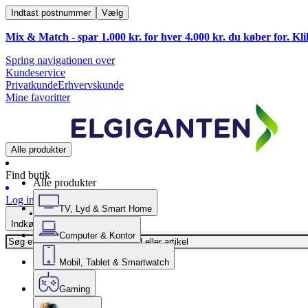
Indtast postnummer
Vælg
Mix & Match - spar 1.000 kr. for hver 4.000 kr. du køber for. Kl
Spring navigationen over
Kundeservice
Privatkunde
Erhvervskunde
Mine favoritter
Alle produkter
Find butik
Alle produkter
Log ind
TV, Lyd & Smart Home
Indkøbskurv
Computer & Kontor
Mobil, Tablet & Smartwatch
Gaming