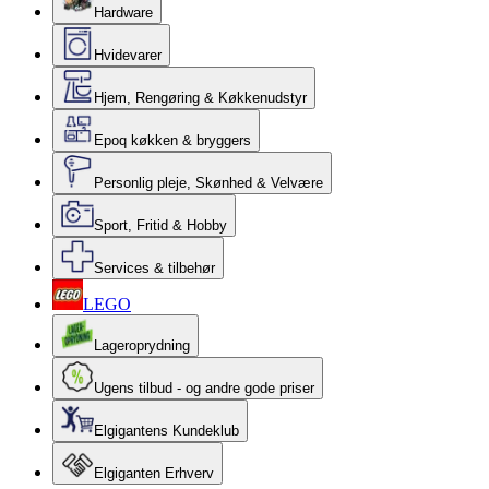
Hardware
Hvidevarer
Hjem, Rengøring & Køkkenudstyr
Epoq køkken & bryggers
Personlig pleje, Skønhed & Velvære
Sport, Fritid & Hobby
Services & tilbehør
LEGO
Lageroprydning
Ugens tilbud - og andre gode priser
Elgigantens Kundeklub
Elgiganten Erhverv