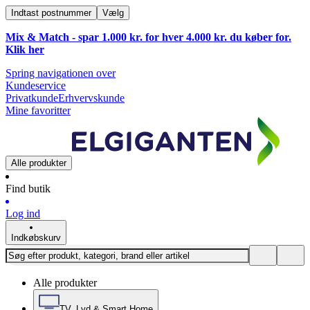
Indtast postnummer
Vælg
Mix & Match - spar 1.000 kr. for hver 4.000 kr. du køber for.
Klik
her
Spring navigationen over
Kundeservice
Privatkunde
Erhvervskunde
Mine favoritter
Alle produkter
Find butik
Log ind
Indkøbskurv
Alle produkter
TV, Lyd & Smart Home