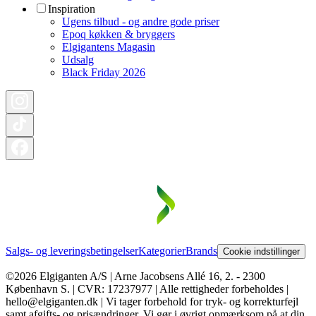
Inspiration
Ugens tilbud - og andre gode priser
Epoq køkken & bryggers
Elgigantens Magasin
Udsalg
Black Friday 2026
Salgs- og leveringsbetingelser
Kategorier
Brands
Cookie indstillinger
©2026 Elgiganten A/S | Arne Jacobsens Allé 16, 2. - 2300
København S. | CVR: 17237977 | Alle rettigheder forbeholdes |
hello@elgiganten.dk | Vi tager forbehold for tryk- og korrekturfejl
samt afgifts- og prisændringer. Vi gør i øvrigt opmærksom på at din