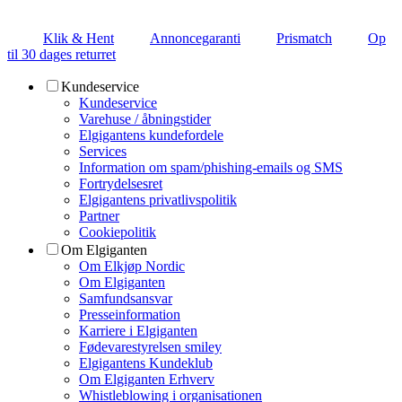
Klik & Hent
Annoncegaranti
Prismatch
Op
til 30 dages returret
Kundeservice
Kundeservice
Varehuse / åbningstider
Elgigantens kundefordele
Services
Information om spam/phishing-emails og SMS
Fortrydelsesret
Elgigantens privatlivspolitik
Partner
Cookiepolitik
Om Elgiganten
Om Elkjøp Nordic
Om Elgiganten
Samfundsansvar
Presseinformation
Karriere i Elgiganten
Fødevarestyrelsen smiley
Elgigantens Kundeklub
Om Elgiganten Erhverv
Whistleblowing i organisationen