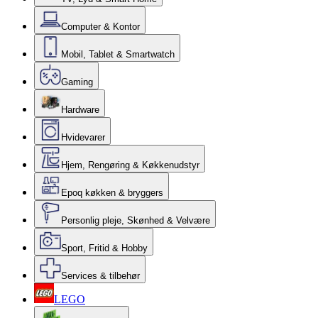
Computer & Kontor
Mobil, Tablet & Smartwatch
Gaming
Hardware
Hvidevarer
Hjem, Rengøring & Køkkenudstyr
Epoq køkken & bryggers
Personlig pleje, Skønhed & Velvære
Sport, Fritid & Hobby
Services & tilbehør
LEGO