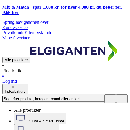
Mix & Match - spar 1.000 kr. for hver 4.000 kr. du køber for.
Klik
her
Spring navigationen over
Kundeservice
Privatkunde
Erhvervskunde
Mine favoritter
Alle produkter
Find butik
Log ind
Indkøbskurv
Alle produkter
TV, Lyd & Smart Home