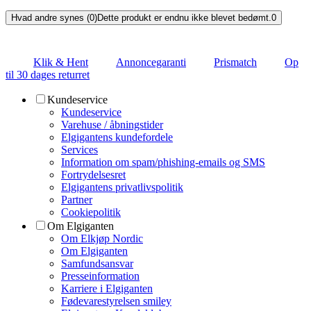
Hvad andre synes (0)
Dette produkt er endnu ikke blevet bedømt.
0
Klik & Hent
Annoncegaranti
Prismatch
Op
til 30 dages returret
Kundeservice
Kundeservice
Varehuse / åbningstider
Elgigantens kundefordele
Services
Information om spam/phishing-emails og SMS
Fortrydelsesret
Elgigantens privatlivspolitik
Partner
Cookiepolitik
Om Elgiganten
Om Elkjøp Nordic
Om Elgiganten
Samfundsansvar
Presseinformation
Karriere i Elgiganten
Fødevarestyrelsen smiley