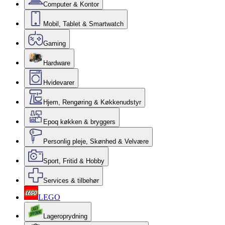
Computer & Kontor
Mobil, Tablet & Smartwatch
Gaming
Hardware
Hvidevarer
Hjem, Rengøring & Køkkenudstyr
Epoq køkken & bryggers
Personlig pleje, Skønhed & Velvære
Sport, Fritid & Hobby
Services & tilbehør
LEGO
Lageroprydning