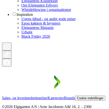
Elgigantens Kundeklub
Om Elgiganten Erhverv
Whistleblowing i organisationen
Inspiration
Ugens tilbud - og andre gode priser
Epoq køkken & bryggers
Elgigantens Magasin
Udsalg
Black Friday 2026
Salgs- og leveringsbetingelser
Kategorier
Brands
Cookie indstillinger
©2026 Elgiganten A/S | Arne Jacobsens Allé 16, 2. - 2300