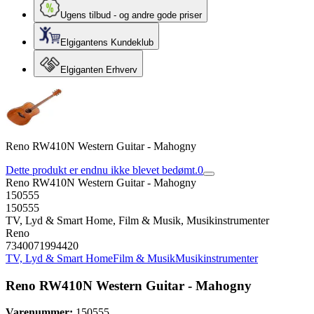
Ugens tilbud - og andre gode priser
Elgigantens Kundeklub
Elgiganten Erhverv
Reno RW410N Western Guitar - Mahogny
Dette produkt er endnu ikke blevet bedømt.
0
Reno RW410N Western Guitar - Mahogny
150555
150555
TV, Lyd & Smart Home, Film & Musik, Musikinstrumenter
Reno
7340071994420
TV, Lyd & Smart Home
Film & Musik
Musikinstrumenter
Reno RW410N Western Guitar - Mahogny
Varenummer:
150555