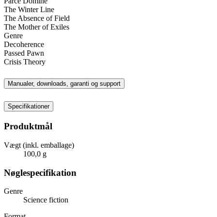
Parce Domine
The Winter Line
The Absence of Field
The Mother of Exiles
Genre
Decoherence
Passed Pawn
Crisis Theory
Manualer, downloads, garanti og support
Specifikationer
Produktmål
Vægt (inkl. emballage)
100,0 g
Nøglespecifikation
Genre
Science fiction
Format