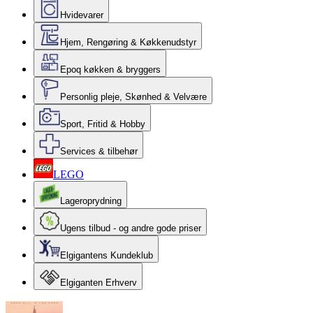
Hvidevarer
Hjem, Rengøring & Køkkenudstyr
Epoq køkken & bryggers
Personlig pleje, Skønhed & Velvære
Sport, Fritid & Hobby
Services & tilbehør
LEGO
Lageroprydning
Ugens tilbud - og andre gode priser
Elgigantens Kundeklub
Elgiganten Erhverv