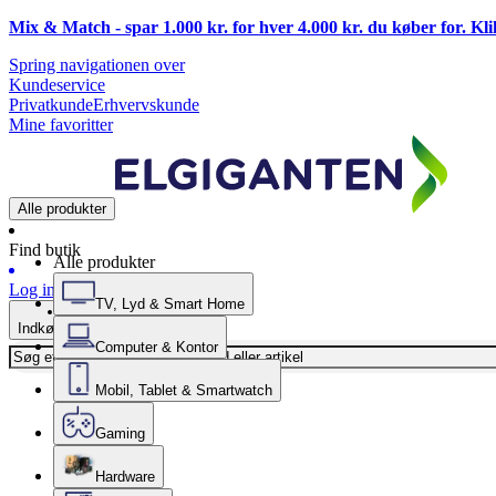
Mix & Match - spar 1.000 kr. for hver 4.000 kr. du køber for. Kl
Spring navigationen over
Kundeservice
Privatkunde
Erhvervskunde
Mine favoritter
Alle produkter
Find butik
Alle produkter
Log ind
TV, Lyd & Smart Home
Indkøbskurv
Computer & Kontor
Mobil, Tablet & Smartwatch
Gaming
Hardware