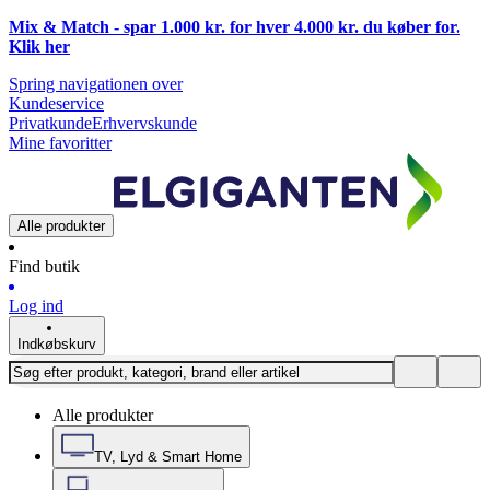
Mix & Match - spar 1.000 kr. for hver 4.000 kr. du køber for.
Klik
her
Spring navigationen over
Kundeservice
Privatkunde
Erhvervskunde
Mine favoritter
Alle produkter
Find butik
Log ind
Indkøbskurv
Alle produkter
TV, Lyd & Smart Home