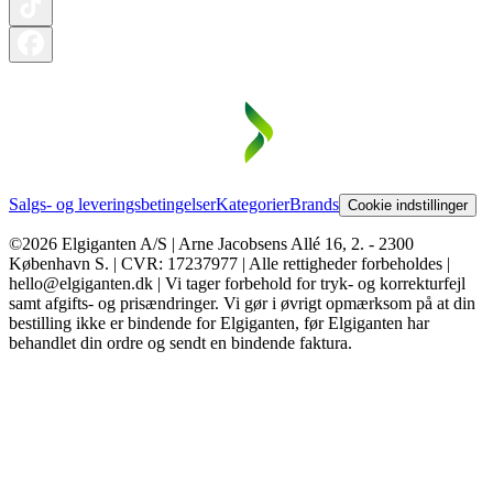
Salgs- og leveringsbetingelser
Kategorier
Brands
Cookie indstillinger
©2026 Elgiganten A/S | Arne Jacobsens Allé 16, 2. - 2300
København S. | CVR: 17237977 | Alle rettigheder forbeholdes |
hello@elgiganten.dk | Vi tager forbehold for tryk- og korrekturfejl
samt afgifts- og prisændringer. Vi gør i øvrigt opmærksom på at din
bestilling ikke er bindende for Elgiganten, før Elgiganten har
behandlet din ordre og sendt en bindende faktura.