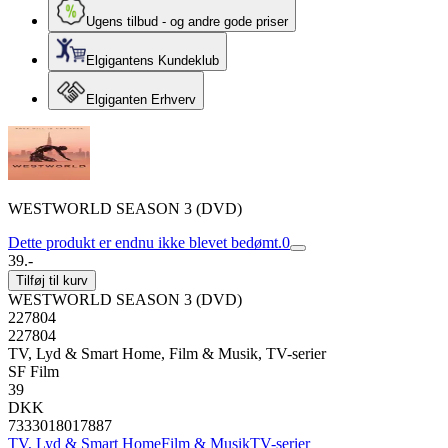
Ugens tilbud - og andre gode priser
Elgigantens Kundeklub
Elgiganten Erhverv
WESTWORLD SEASON 3 (DVD)
Dette produkt er endnu ikke blevet bedømt.
0
39.-
Tilføj til kurv
WESTWORLD SEASON 3 (DVD)
227804
227804
TV, Lyd & Smart Home, Film & Musik, TV-serier
SF Film
39
DKK
7333018017887
TV, Lyd & Smart Home
Film & Musik
TV-serier