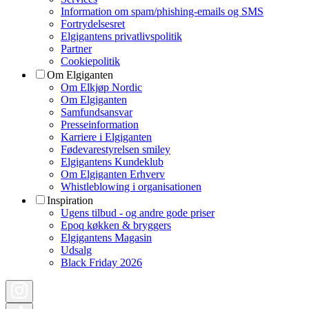
Information om spam/phishing-emails og SMS
Fortrydelsesret
Elgigantens privatlivspolitik
Partner
Cookiepolitik
Om Elgiganten
Om Elkjøp Nordic
Om Elgiganten
Samfundsansvar
Presseinformation
Karriere i Elgiganten
Fødevarestyrelsen smiley
Elgigantens Kundeklub
Om Elgiganten Erhverv
Whistleblowing i organisationen
Inspiration
Ugens tilbud - og andre gode priser
Epoq køkken & bryggers
Elgigantens Magasin
Udsalg
Black Friday 2026