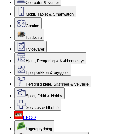
Computer & Kontor
Mobil, Tablet & Smartwatch
Gaming
Hardware
Hvidevarer
Hjem, Rengøring & Køkkenudstyr
Epoq køkken & bryggers
Personlig pleje, Skønhed & Velvære
Sport, Fritid & Hobby
Services & tilbehør
LEGO
Lageroprydning