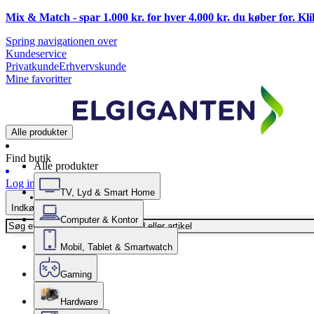
Mix & Match - spar 1.000 kr. for hver 4.000 kr. du køber for. Kl
Spring navigationen over
Kundeservice
Privatkunde
Erhvervskunde
Mine favoritter
Alle produkter
Find butik
Alle produkter
Log ind
TV, Lyd & Smart Home
Indkøbskurv
Computer & Kontor
Mobil, Tablet & Smartwatch
Gaming
Hardware