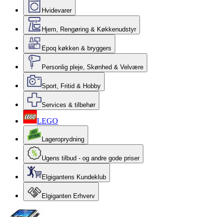
Hvidevarer
Hjem, Rengøring & Køkkenudstyr
Epoq køkken & bryggers
Personlig pleje, Skønhed & Velvære
Sport, Fritid & Hobby
Services & tilbehør
LEGO
Lageroprydning
Ugens tilbud - og andre gode priser
Elgigantens Kundeklub
Elgiganten Erhverv