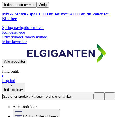
Indtast postnummer
Vælg
Mix & Match - spar 1.000 kr. for hver 4.000 kr. du køber for.
Klik
her
Spring navigationen over
Kundeservice
Privatkunde
Erhvervskunde
Mine favoritter
Alle produkter
Find butik
Log ind
Indkøbskurv
Alle produkter
TV, Lyd & Smart Home