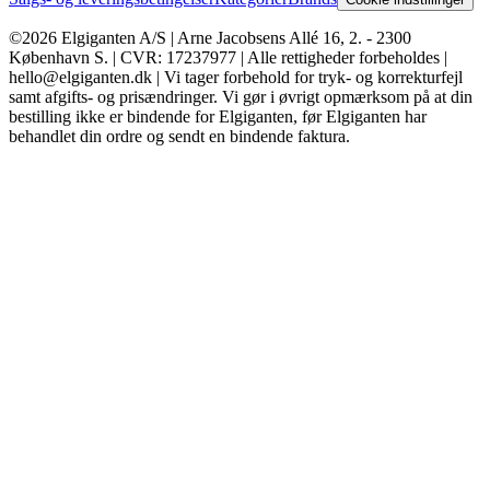
©2026 Elgiganten A/S | Arne Jacobsens Allé 16, 2. - 2300
København S. | CVR: 17237977 | Alle rettigheder forbeholdes |
hello@elgiganten.dk | Vi tager forbehold for tryk- og korrekturfejl
samt afgifts- og prisændringer. Vi gør i øvrigt opmærksom på at din
bestilling ikke er bindende for Elgiganten, før Elgiganten har
behandlet din ordre og sendt en bindende faktura.