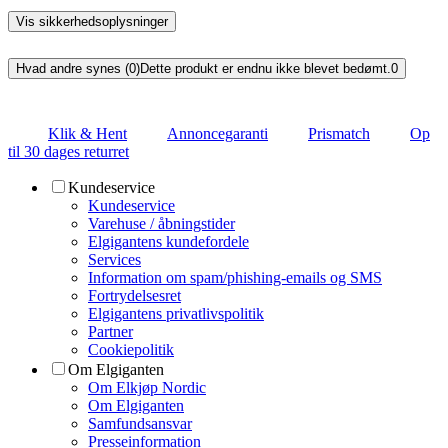
Vis sikkerhedsoplysninger
Hvad andre synes (0)
Dette produkt er endnu ikke blevet bedømt.
0
Klik & Hent
Annoncegaranti
Prismatch
Op
til 30 dages returret
Kundeservice
Kundeservice
Varehuse / åbningstider
Elgigantens kundefordele
Services
Information om spam/phishing-emails og SMS
Fortrydelsesret
Elgigantens privatlivspolitik
Partner
Cookiepolitik
Om Elgiganten
Om Elkjøp Nordic
Om Elgiganten
Samfundsansvar
Presseinformation