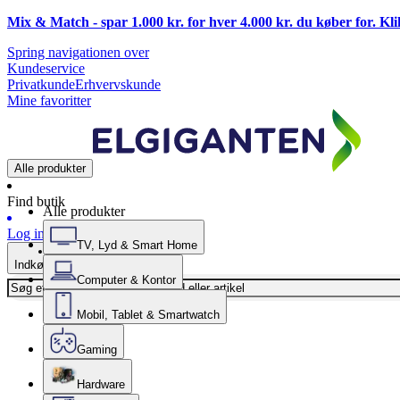
Mix & Match - spar 1.000 kr. for hver 4.000 kr. du køber for. Kl
Spring navigationen over
Kundeservice
Privatkunde
Erhvervskunde
Mine favoritter
Alle produkter
Find butik
Alle produkter
Log ind
TV, Lyd & Smart Home
Indkøbskurv
Computer & Kontor
Mobil, Tablet & Smartwatch
Gaming
Hardware