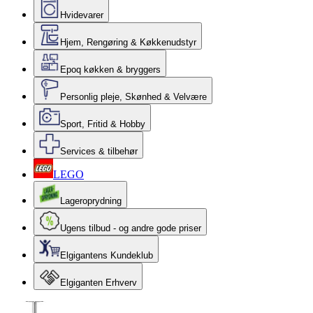
Hvidevarer
Hjem, Rengøring & Køkkenudstyr
Epoq køkken & bryggers
Personlig pleje, Skønhed & Velvære
Sport, Fritid & Hobby
Services & tilbehør
LEGO
Lageroprydning
Ugens tilbud - og andre gode priser
Elgigantens Kundeklub
Elgiganten Erhverv