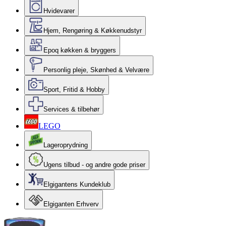
Hvidevarer
Hjem, Rengøring & Køkkenudstyr
Epoq køkken & bryggers
Personlig pleje, Skønhed & Velvære
Sport, Fritid & Hobby
Services & tilbehør
LEGO
Lageroprydning
Ugens tilbud - og andre gode priser
Elgigantens Kundeklub
Elgiganten Erhverv