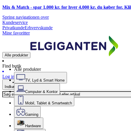
Mix & Match - spar 1.000 kr. for hver 4.000 kr. du køber for. Kl
Spring navigationen over
Kundeservice
Privatkunde
Erhvervskunde
Mine favoritter
Alle produkter
Find butik
Alle produkter
Log ind
TV, Lyd & Smart Home
Indkøbskurv
Computer & Kontor
Mobil, Tablet & Smartwatch
Gaming
Hardware