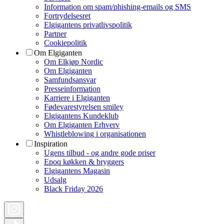
Information om spam/phishing-emails og SMS
Fortrydelsesret
Elgigantens privatlivspolitik
Partner
Cookiepolitik
Om Elgiganten
Om Elkjøp Nordic
Om Elgiganten
Samfundsansvar
Presseinformation
Karriere i Elgiganten
Fødevarestyrelsen smiley
Elgigantens Kundeklub
Om Elgiganten Erhverv
Whistleblowing i organisationen
Inspiration
Ugens tilbud - og andre gode priser
Epoq køkken & bryggers
Elgigantens Magasin
Udsalg
Black Friday 2026