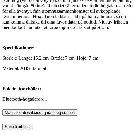
laddning (vid 60 % volym) kan du njuta av oavbruten underhållning
vart du än går. 800mAh-batteriet säkerställer att din högtalare är redo
för alla äventyr, från utomhussammankomster till avkopplande
kvällar hemma. Högtalaren laddas snabbt på bara 2 timmar, så du
kan komma tillbaka till dina favoritlåtar på nolltid. Njut av friheten
med bärbart ljud utan att oroa dig för att få slut på ström.
Specifikationer:
Storlek: Längd: 15,2 cm, Bredd: 7 cm, Höjd: 7 cm
Material: ABS+Järnnät
Paketet innehåller:
Bluetooth-högtalare x 1
Manualer, downloads, garanti og support
Specifikationer