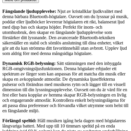
Fängslande ljudupplevelse:
Njut av kristallklar ljudkvalitet med
denna bärbara Bluetooth-högtalare. Oavsett om du lyssnar på musik,
poddar eller ljudböcker levererar högtalaren ett rikt, balanserat ljud
med djup bas och skarpa höjder. Perfekt för inom- och
utomhusbruk, den skapar en fängslande ljudupplevelse som
förstärker ditt lyssnande. Den avancerade Bluetooth-tekniken
säkerställer en stabil och sömlös anslutning till dina enheter, vilket
gör att du kan strömma ditt favoritinnehåll utan avbrott. Upplev ljud
som aldrig förr med denna mångsidiga högtalare.
Dynamisk RGB-belysning:
Sätt stämningen med den inbyggda
RGB-omgivningsljusfunktionen. Denna högtalare erbjuder ett
spektrum av färger som kan anpassas för att matcha din musik eller
skapa en avkopplande atmosfär. De dynamiska ljuseffekterna
pulserar och förändras med musikens rytm och lägger till en visuell
dimension till din lyssningsupplevelse. Oavsett om du är värd för en
fest eller bara kopplar av hemma skapar RGB-belysningen en livlig
och engagerande atmosfär. Kontrollera enkelt belysningslägena för
att passa dina preferenser och förvandla vilket utrymme som helst till
en fängslande miljö.
Förlängd speltid:
Håll musiken igång hela dagen med högtalarens
långvariga batteri. Med upp till 10 timmars speltid på en enda