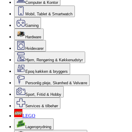
Computer & Kontor
Mobil, Tablet & Smartwatch
Gaming
Hardware
Hvidevarer
Hjem, Rengøring & Køkkenudstyr
Epoq køkken & bryggers
Personlig pleje, Skønhed & Velvære
Sport, Fritid & Hobby
Services & tilbehør
LEGO
Lageroprydning