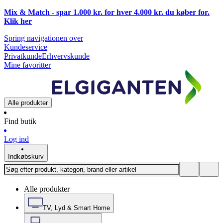
Mix & Match - spar 1.000 kr. for hver 4.000 kr. du køber for.
Klik
her
Spring navigationen over
Kundeservice
Privatkunde
Erhvervskunde
Mine favoritter
Alle produkter
Find butik
Log ind
Indkøbskurv
Alle produkter
TV, Lyd & Smart Home