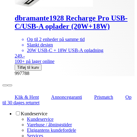
dbramante1928 Recharge Pro USB-
C/USB-A oplader (20W+18W)
Op til 2 enheder på samme tid
Slankt design
20W USB-C + 18W USB-A opladning
249.-
100+ på lager online
Tilføj til kurv
997788
Klik & Hent
Annoncegaranti
Prismatch
Op
til 30 dages returret
Kundeservice
Kundeservice
Varehuse / åbningstider
Elgigantens kundefordele
Services