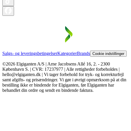
Salgs- og leveringsbetingelser
Kategorier
Brands
Cookie indstillinger
©2026 Elgiganten A/S | Arne Jacobsens Allé 16, 2. - 2300
København S. | CVR: 17237977 | Alle rettigheder forbeholdes |
hello@elgiganten.dk | Vi tager forbehold for tryk- og korrekturfejl
samt afgifts- og prisændringer. Vi gør i øvrigt opmærksom på at din
bestilling ikke er bindende for Elgiganten, før Elgiganten har
behandlet din ordre og sendt en bindende faktura.