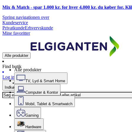
Mix & Match - spar 1.000 kr. for hver 4.000 kr. du køber for. Kl
Spring navigationen over
Kundeservice
Privatkunde
Erhvervskunde
Mine favoritter
Alle produkter
Find butik
Alle produkter
Log ind
TV, Lyd & Smart Home
Indkøbskurv
Computer & Kontor
Mobil, Tablet & Smartwatch
Gaming
Hardware