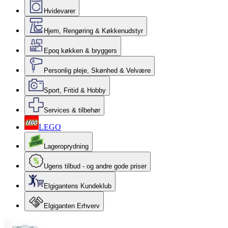
Hvidevarer
Hjem, Rengøring & Køkkenudstyr
Epoq køkken & bryggers
Personlig pleje, Skønhed & Velvære
Sport, Fritid & Hobby
Services & tilbehør
LEGO
Lageroprydning
Ugens tilbud - og andre gode priser
Elgigantens Kundeklub
Elgiganten Erhverv